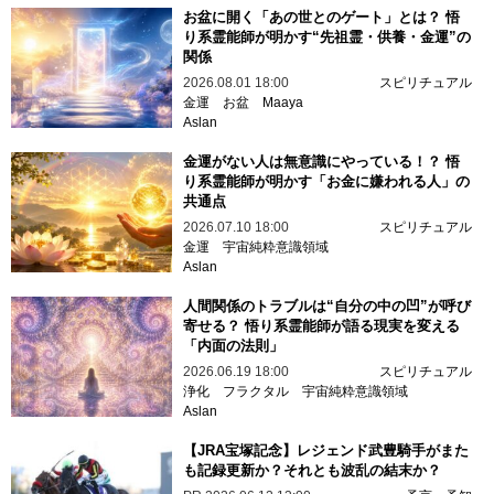
お盆に開く「あの世とのゲート」とは？ 悟
り系霊能師が明かす“先祖霊・供養・金運”の
関係
2026.08.01 18:00
スピリチュアル
金運
お盆
Maaya
Aslan
金運がない人は無意識にやっている！？ 悟
り系霊能師が明かす「お金に嫌われる人」の
共通点
2026.07.10 18:00
スピリチュアル
金運
宇宙純粋意識領域
Aslan
人間関係のトラブルは“自分の中の凹”が呼び
寄せる？ 悟り系霊能師が語る現実を変える
「内面の法則」
2026.06.19 18:00
スピリチュアル
浄化
フラクタル
宇宙純粋意識領域
Aslan
【JRA宝塚記念】レジェンド武豊騎手がまた
も記録更新か？それとも波乱の結末か？