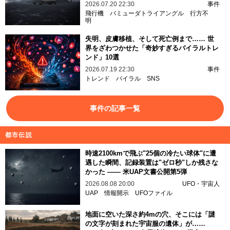
2026.07.20 22:30
事件
飛行機
バミューダトライアングル
行方不
明
失明、皮膚移植、そして死亡例まで…… 世
界をざわつかせた「奇妙すぎるバイラルトレ
ンド」10選
2026.07.19 22:30
事件
トレンド
バイラル
SNS
事件の記事一覧
都市伝説
時速2100kmで飛ぶ"25個の冷たい球体"に遭
遇した瞬間、記録装置は"ゼロ秒"しか残さな
かった —— 米UAP文書公開第5弾
2026.08.08 20:00
UFO・宇宙人
UAP
情報開示
UFOファイル
地面に空いた深さ約4mの穴、そこには「謎
の文字が刻まれた宇宙服の遺体」が……