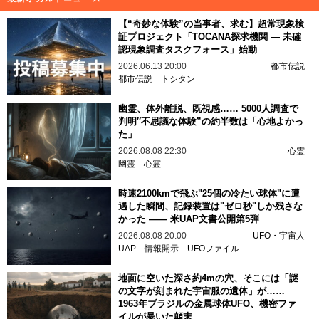
【“奇妙な体験”の当事者、求む】超常現象検
証プロジェクト「TOCANA探求機関 — 未確
認現象調査タスクフォース」始動
2026.06.13 20:00
都市伝説
都市伝説
トシタン
幽霊、体外離脱、既視感…… 5000人調査で
判明″不思議な体験”の約半数は「心地よかっ
た」
2026.08.08 22:30
心霊
幽霊
心霊
時速2100kmで飛ぶ"25個の冷たい球体"に遭
遇した瞬間、記録装置は"ゼロ秒"しか残さな
かった —— 米UAP文書公開第5弾
2026.08.08 20:00
UFO・宇宙人
UAP
情報開示
UFOファイル
地面に空いた深さ約4mの穴、そこには「謎
の文字が刻まれた宇宙服の遺体」が……
1963年ブラジルの金属球体UFO、機密ファ
イルが暴いた顛末