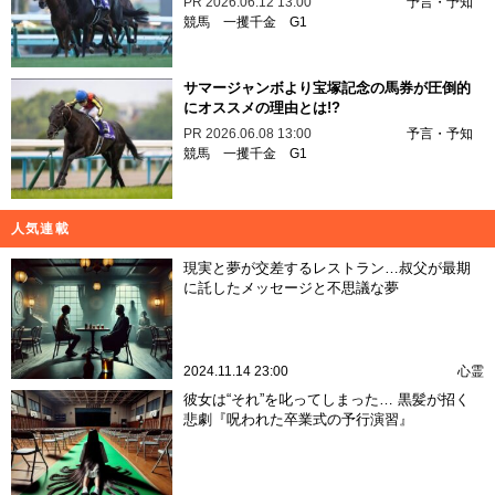
PR
2026.06.12 13:00
予言・予知
競馬
一攫千金
G1
サマージャンボより宝塚記念の馬券が圧倒的
にオススメの理由とは!?
PR
2026.06.08 13:00
予言・予知
競馬
一攫千金
G1
人気連載
現実と夢が交差するレストラン…叔父が最期
に託したメッセージと不思議な夢
2024.11.14 23:00
心霊
彼女は“それ”を叱ってしまった… 黒髪が招く
悲劇『呪われた卒業式の予行演習』