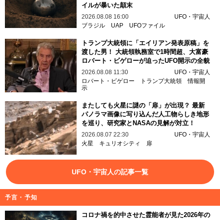
イルが暴いた顛末
2026.08.08 16:00
UFO・宇宙人
ブラジル
UAP
UFOファイル
トランプ大統領に「エイリアン発表原稿」を
渡した男！ 大統領執務室で1時間超、大富豪
ロバート・ビゲローが迫ったUFO開示の全貌
2026.08.08 11:30
UFO・宇宙人
ロバート・ビゲロー
トランプ大統領
情報開
示
またしても火星に謎の「扉」が出現？ 最新
パノラマ画像に写り込んだ人工物らしき地形
を巡り、研究家とNASAの見解が対立！
2026.08.07 22:30
UFO・宇宙人
火星
キュリオシティ
扉
UFO・宇宙人の記事一覧
予言・予知
コロナ禍を的中させた霊能者が見た2026年の