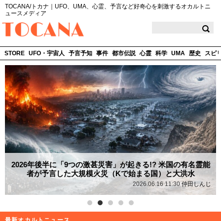
TOCANA/トカナ｜UFO、UMA、心霊、予言など好奇心を刺激するオカルトニ
ュースメディア
TOCANA
STORE
UFO・宇宙人
予言予知
事件
都市伝説
心霊
科学
UMA
歴史
スピ
2026年後半に「9つの激甚災害」が起きる!? 米国の有名霊能
者が予言した大規模火災（Kで始まる国）と大洪水
2026.06.16 11:30
仲田しんじ
最新オカルトニュース