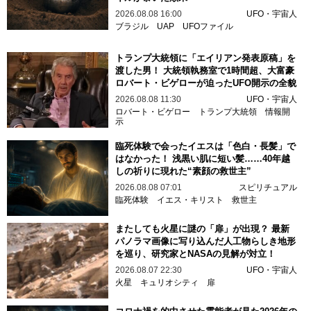
2026.08.08 16:00
UFO・宇宙人
ブラジル
UAP
UFOファイル
トランプ大統領に「エイリアン発表原稿」を
渡した男！ 大統領執務室で1時間超、大富豪
ロバート・ビゲローが迫ったUFO開示の全貌
2026.08.08 11:30
UFO・宇宙人
ロバート・ビゲロー
トランプ大統領
情報開
示
臨死体験で会ったイエスは「色白・長髪」で
はなかった！ 浅黒い肌に短い髪……40年越
しの祈りに現れた“素顔の救世主”
2026.08.08 07:01
スピリチュアル
臨死体験
イエス・キリスト
救世主
またしても火星に謎の「扉」が出現？ 最新
パノラマ画像に写り込んだ人工物らしき地形
を巡り、研究家とNASAの見解が対立！
2026.08.07 22:30
UFO・宇宙人
火星
キュリオシティ
扉