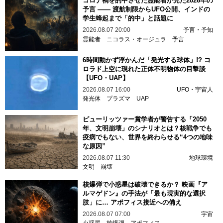
コロナ禍を的中させた霊能者が見た2026年の
予言 —— 渡航制限からUFO公開、インドの
学生蜂起まで「的中」と話題に
2026.08.07 20:00
予言・予知
霊能者
ニコラス・オージュラ
予言
6時間動かず浮かんだ「発光する球体」!? コ
ロラド上空に現れた正体不明物体の目撃談
【UFO・UAP】
2026.08.07 16:00
UFO・宇宙人
発光体
プラズマ
UAP
ピューリッツァー賞学者が警告する「2050
年、文明崩壊」のシナリオとは？核戦争でも
疫病でもない、世界を終わらせる“4つの地味
な原因”
2026.08.07 11:30
地球環境
文明
崩壊
核爆弾で小惑星は破壊できるか？ 映画『ア
ルマゲドン』の手法が「最も現実的な選択
肢」に… アポフィス接近への備え
2026.08.07 07:00
宇宙
小惑星
核爆弾
アポフィス