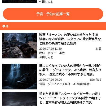
仲田しんじ
予言・予知の記事一覧
事件
映画『オーメン』の呪いは本当だった!? 出
演者の身内が自殺、スタッフの首切断事故な
ど撮影の裏側で起きた怪異
2026.07.29 11:30
心霊
呪い
ホラー
事故
仲田しんじ
既に亡くなっていた人の携帯から一晩で35件
の着信！ ゾディアック、JFK暗殺、迷宮入り
殺人… 歴史に残る「不気味すぎる電話」
2026.07.26 20:00
都市伝説
電話
ゾディアック事件
JFK暗殺事件
消えた旅客機「スター・タイガー号」の謎！
“バミューダ・トライアングル伝説”の始まり
と、空軍高官が唱えた時限爆弾テロ説