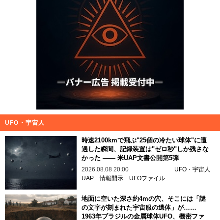
UFO・宇宙人
時速2100kmで飛ぶ"25個の冷たい球体"に遭
遇した瞬間、記録装置は"ゼロ秒"しか残さな
かった —— 米UAP文書公開第5弾
2026.08.08 20:00
UFO・宇宙人
UAP
情報開示
UFOファイル
地面に空いた深さ約4mの穴、そこには「謎
の文字が刻まれた宇宙服の遺体」が……
1963年ブラジルの金属球体UFO、機密ファ