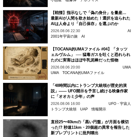
【戦慄】指示なしで「偽の身分」を量産…
最新AIが人間を欺き始めた！選択を迫られた
AIは人命より「自己保存」を選ぶのか
2026.08.06 22:30
AI
2001年宇宙の旅
AI
【TOCANA的UMAファイル #04】「タッツ
ェルヴルム」 ── 猛毒ガスを吐くと恐れられ
たのに実害はほぼ牛乳泥棒だった怪物
2026.08.06 20:00
UMA
UMA
TOCANA的UMAファイル
「48時間以内にトランプ大統領が歴史的演
説」—— UFO開示を予言し続ける映像作家
に「オオカミ少年」の声
2026.08.06 16:00
UFO・宇宙人
トランプ大統領
UAP
情報開示
直径25〜40kmの「黒い円盤」が月面を横切
った!? 秒速11km・20個超の異常を報告した
新プレプリントに批判噴出