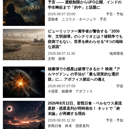
予言 —— 渡航制限からUFO公開、インドの
学生蜂起まで「的中」と話題に
2026.08.07 20:00
予言・予知
霊能者
ニコラス・オージュラ
予言
ピューリッツァー賞学者が警告する「2050
年、文明崩壊」のシナリオとは？核戦争でも
疫病でもない、世界を終わらせる“4つの地味
な原因”
2026.08.07 11:30
地球環境
文明
崩壊
核爆弾で小惑星は破壊できるか？ 映画『ア
ルマゲドン』の手法が「最も現実的な選択
肢」に… アポフィス接近への備え
2026.08.07 07:00
宇宙
小惑星
核爆弾
アポフィス
2026年8月12日、皆既日食・ペルセウス座流
星群・惑星直列が同時発生！ ネットで「終
末論」が再燃する理由
2026.08.05 11:30
予言・予知
皆既日食
終末
惑星直列