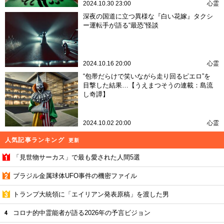
2024.10.30 23:00
心霊
深夜の国道に立つ異様な『白い花嫁』タクシ
ー運転手が語る“最恐”怪談
2024.10.16 20:00
心霊
“包帯だらけで笑いながら走り回るピエロ”を
目撃した結果…【うえまつそうの連載：島流
し奇譚】
2024.10.02 20:00
心霊
人気記事ランキング
更新
「見世物サーカス」で最も愛された人間5選
ブラジル金属球体UFO事件の機密ファイル
トランプ大統領に「エイリアン発表原稿」を渡した男
コロナ的中霊能者が語る2026年の予言ビジョン