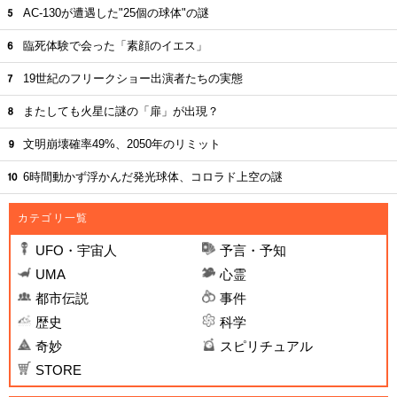
AC-130が遭遇した"25個の球体"の謎
臨死体験で会った「素顔のイエス」
19世紀のフリークショー出演者たちの実態
またしても火星に謎の「扉」が出現？
文明崩壊確率49%、2050年のリミット
6時間動かず浮かんだ発光球体、コロラド上空の謎
カテゴリ一覧
UFO・宇宙人
予言・予知
UMA
心霊
都市伝説
事件
歴史
科学
奇妙
スピリチュアル
STORE