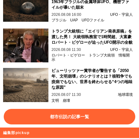
1963年ブラジルの金属球体UFO、機密ファ
イルが暴いた顛末
2026.08.08 16:00
UFO・宇宙人
ブラジル
UAP
UFOファイル
トランプ大統領に「エイリアン発表原稿」を
渡した男！ 大統領執務室で1時間超、大富豪
ロバート・ビゲローが迫ったUFO開示の全貌
2026.08.08 11:30
UFO・宇宙人
ロバート・ビゲロー
トランプ大統領
情報開
示
ピューリッツァー賞学者が警告する「2050
年、文明崩壊」のシナリオとは？核戦争でも
疫病でもない、世界を終わらせる“4つの地味
な原因”
2026.08.07 11:30
地球環境
文明
崩壊
都市伝説の記事一覧
編集部pickup