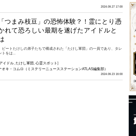
2024.09.27 17:00
「つまみ枝豆」の恐怖体験？！霊にとり憑
かれて恐ろしい最期を遂げたアイドルと
は
ビートたけしの弟子たちで構成された「たけし軍団」の一員であり、タレ
ントをは...
アイドル
,
たけし軍団
,
心霊スポット
]
ナオキ・コムロ（ミステリーニュースステーションATLAS編集部）
2024.09.23 16:00