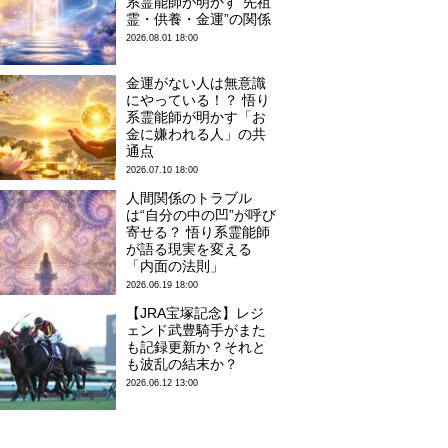
系霊能師が明かす“先祖
霊・供養・金運”の関係
2026.08.01 18:00
金運がない人は無意識
にやっている！？ 悟り
系霊能師が明かす「お
金に嫌われる人」の共
通点
2026.07.10 18:00
人間関係のトラブル
は“自分の中の凹”が呼び
寄せる？ 悟り系霊能師
が語る現実を変える
「内面の法則」
2026.06.19 18:00
【JRA宝塚記念】レジ
ェンド武豊騎手がまた
も記録更新か？それと
も波乱の結末か？
2026.06.12 13:00