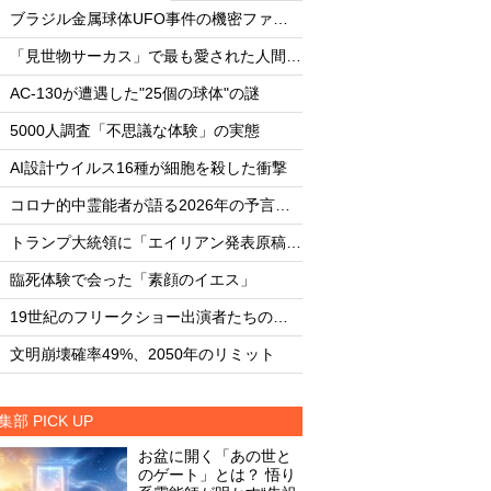
・
・
ブラジル金属球体UFO事件の機密ファイル
・
・
「見世物サーカス」で最も愛された人間5選
・
・
AC-130が遭遇した"25個の球体"の謎
AC-130が遭遇した"
・
・
5000人調査「不思議な体験」の実態
5000人調査「不思
・
・
AI設計ウイルス16種が細胞を殺した衝撃
AI設計ウイルス16
・
・
コロナ的中霊能者が語る2026年の予言ビジョン
・
・
トランプ大統領に「エイリアン発表原稿」を渡した男
・
・
臨死体験で会った「素顔のイエス」
臨死体験で会った「
・
・
19世紀のフリークショー出演者たちの実態
・
・
文明崩壊確率49%、2050年のリミット
文明崩壊確率49%、2
集部 PICK UP
お盆に開く「あの世と
のゲート」とは？ 悟り