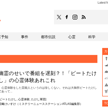
Latest
TOCANA
TOCANAのFacebookはこち
TOCANAのinstagra
TOCANAのRS
言予知
事件
都市伝説
心霊
科学
カ
幽霊のせいで番組を遅刻？！「ビートたけ
し」の心霊体験あれこれ
心霊体験をした芸能人というのは珍しくない。それは大御所ビートたけし
であって...
ビートたけし
,
心霊体験
,
たけし軍団
]
T
黒蠍けいすけ（ミステリーニュースステーションATLAS編集部）