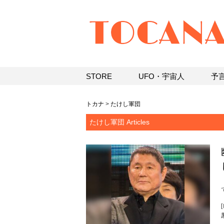
STORE
UFO・宇宙人
予
トカナ
>
たけし軍団
たけし軍団 Articles
[