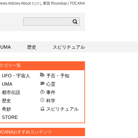
 News Articles About たけし軍団 Roundup | TOCANA
ら
mはこちら
Sはこちら
UMA
歴史
スピリチュアル
テゴリ一覧
UFO・宇宙人
予言・予知
UMA
心霊
都市伝説
事件
歴史
科学
奇妙
スピリチュアル
STORE
OCANAおすすめコンテンツ