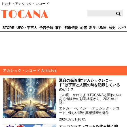
トカナ
>
アカシック・レコード
TOCANA
STORE
UFO・宇宙人
予言予知
事件
都市伝説
心霊
科学
UMA
歴史
スピ
アカシック・レコード Articles
運命の保管庫“アカシックレコー
ド”は宇宙と人類の時を記録している
のか！？
この度、かねてよりTOCANAと関わりの
ある出版社の彩図社様から、2021年に
発...
エドガー・ケイシー
アカシック・レコ
ード
怪しい噂の真相禁断の雑学
2024.07.31 18:05
アーカシックレコードを読み解く神