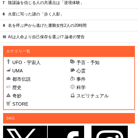
陰謀論を信じる人の共通点は「逆境体験」
火星に写った謎の「歩く人影」
名を呼ぶ声から逃げた遭難女性2人の20時間
AIは人命より自己保存を選ぶ!? 論者の警告
カテゴリ一覧
UFO・宇宙人
予言・予知
UMA
心霊
都市伝説
事件
歴史
科学
奇妙
スピリチュアル
STORE
SNS