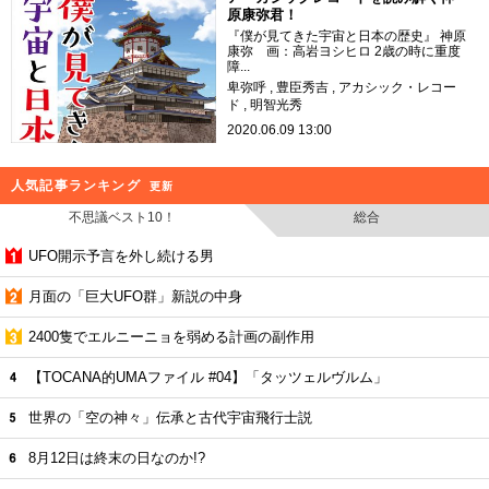
原康弥君！
『僕が見てきた宇宙と日本の歴史』 神原
康弥 画：高岩ヨシヒロ 2歳の時に重度
障...
卑弥呼
豊臣秀吉
アカシック・レコー
ド
明智光秀
2020.06.09 13:00
人気記事ランキング
更新
不思議ベスト10！
総合
UFO開示予言を外し続ける男
月面の「巨大UFO群」新説の中身
2400隻でエルニーニョを弱める計画の副作用
【TOCANA的UMAファイル #04】「タッツェルヴルム」
世界の「空の神々」伝承と古代宇宙飛行士説
8月12日は終末の日なのか!?