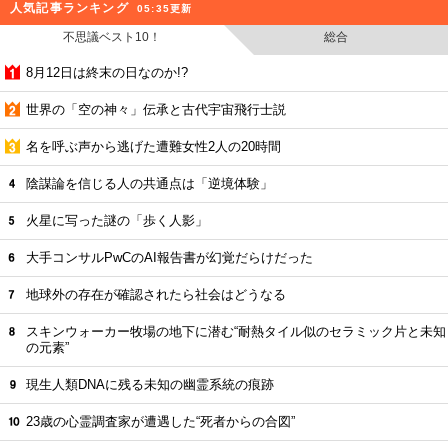
人気記事ランキング
05:35更新
不思議ベスト10！
総合
8月12日は終末の日なのか!?
世界の「空の神々」伝承と古代宇宙飛行士説
名を呼ぶ声から逃げた遭難女性2人の20時間
陰謀論を信じる人の共通点は「逆境体験」
火星に写った謎の「歩く人影」
大手コンサルPwCのAI報告書が幻覚だらけだった
地球外の存在が確認されたら社会はどうなる
スキンウォーカー牧場の地下に潜む“耐熱タイル似のセラミック片と未知
の元素”
現生人類DNAに残る未知の幽霊系統の痕跡
23歳の心霊調査家が遭遇した“死者からの合図”