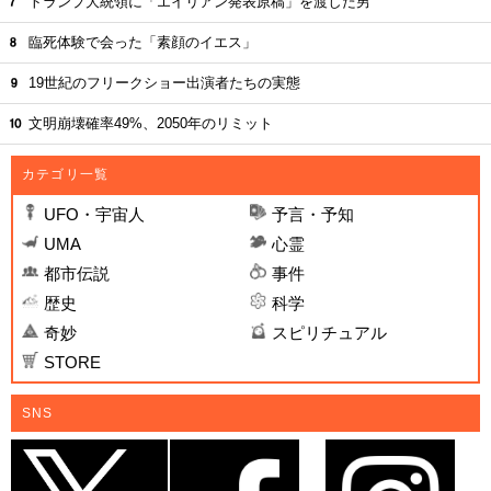
トランプ大統領に「エイリアン発表原稿」を渡した男
臨死体験で会った「素顔のイエス」
19世紀のフリークショー出演者たちの実態
文明崩壊確率49%、2050年のリミット
カテゴリ一覧
UFO・宇宙人
予言・予知
UMA
心霊
都市伝説
事件
歴史
科学
奇妙
スピリチュアル
STORE
SNS