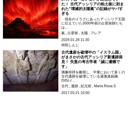
た！ 古代アッシリアの粘土板に刻ま
れた“壊滅的太陽嵐”の記録がヤバす
ぎる
現在のイラクにあったアッシリア王国
に仕えていた3000年前の占星術師たち
は...
嵐
占星術
太陽
フレア
2026.01.28 11:30
仲田しんじ
古代遺産を破壊中の「イスラム国」
がまさかの古代アッシリア新遺跡発
見！ 失意の考古学者「誠に遺憾で
す」
偶像崇拝を敵視し、中東において多くの
古代遺跡を破壊している過激派組織
ISIS(イ...
古代
遺跡
紀元前
Maria Rosa.S
2017.03.21 10:00