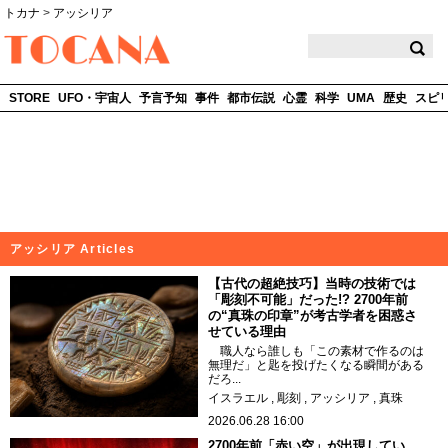
トカナ
>
アッシリア
TOCANA
STORE
UFO・宇宙人
予言予知
事件
都市伝説
心霊
科学
UMA
歴史
スピ
アッシリア Articles
【古代の超絶技巧】当時の技術では
「彫刻不可能」だった!? 2700年前
の“真珠の印章”が考古学者を困惑さ
せている理由
職人なら誰しも「この素材で作るのは
無理だ」と匙を投げたくなる瞬間がある
だろ...
イスラエル
彫刻
アッシリア
真珠
2026.06.28 16:00
2700年前「赤い空」が出現してい