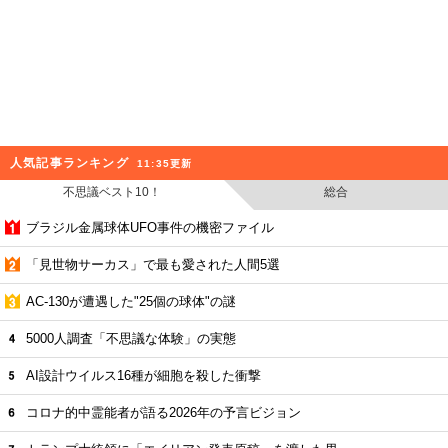
人気記事ランキング
11:35更新
不思議ベスト10！
総合
ブラジル金属球体UFO事件の機密ファイル
「見世物サーカス」で最も愛された人間5選
AC-130が遭遇した"25個の球体"の謎
5000人調査「不思議な体験」の実態
AI設計ウイルス16種が細胞を殺した衝撃
コロナ的中霊能者が語る2026年の予言ビジョン