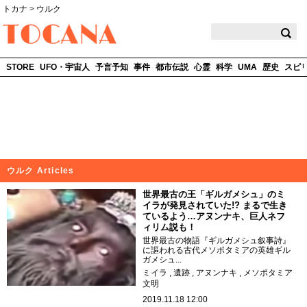
トカナ
>
ウルク
TOCANA
STORE
UFO・宇宙人
予言予知
事件
都市伝説
心霊
科学
UMA
歴史
スピ
ウルク Articles
世界最古の王「ギルガメシュ」のミ
イラが発見されていた!? まるで生き
ているよう…アヌンナキ、巨人ネフ
ィリム説も！
世界最古の物語『ギルガメシュ叙事詩』
に謳われる古代メソポタミアの英雄ギル
ガメシュ...
ミイラ
遺跡
アヌンナキ
メソポタミア
文明
2019.11.18 12:00