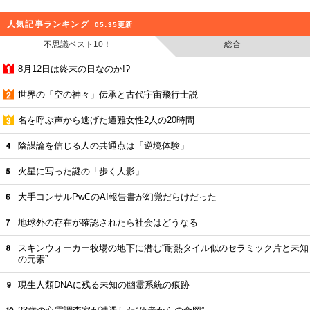
人気記事ランキング
05:35更新
不思議ベスト10！
総合
8月12日は終末の日なのか!?
世界の「空の神々」伝承と古代宇宙飛行士説
名を呼ぶ声から逃げた遭難女性2人の20時間
陰謀論を信じる人の共通点は「逆境体験」
火星に写った謎の「歩く人影」
大手コンサルPwCのAI報告書が幻覚だらけだった
地球外の存在が確認されたら社会はどうなる
スキンウォーカー牧場の地下に潜む“耐熱タイル似のセラミック片と未知
の元素”
現生人類DNAに残る未知の幽霊系統の痕跡