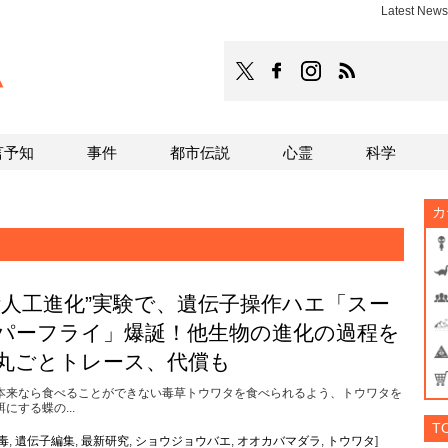
Latest Ne
TOCANA
TOCANAのFacebookはこち
TOCANAのinstagra
TOCANAのRS
言予知
事件
都市伝説
心霊
科学
カ
“人工進化”実験で、遺伝子操作ハエ「スー
パーフライ」爆誕！他生物の進化の過程を
丸ごとトレース、代償も
本来なら食べることができない毒草トウワタを食べられるよう、トウワタを
餌にする蝶の...
T
毒
,
遺伝子編集
,
最新研究
,
ショウジョウバエ
,
オオカバマダラ
,
トウワタ
]