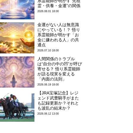
系霊能師が明かす“先祖
霊・供養・金運”の関係
2026.08.01 18:00
金運がない人は無意識
にやっている！？ 悟り
系霊能師が明かす「お
金に嫌われる人」の共
通点
2026.07.10 18:00
人間関係のトラブル
は“自分の中の凹”が呼び
寄せる？ 悟り系霊能師
が語る現実を変える
「内面の法則」
2026.06.19 18:00
【JRA宝塚記念】レジ
ェンド武豊騎手がまた
も記録更新か？それと
も波乱の結末か？
2026.06.12 13:00