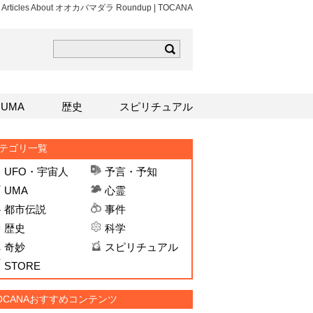
ws Articles About オオカバマダラ Roundup | TOCANA
ら
mはこちら
Sはこちら
UMA
歴史
スピリチュアル
テゴリ一覧
UFO・宇宙人
予言・予知
UMA
心霊
都市伝説
事件
歴史
科学
奇妙
スピリチュアル
STORE
OCANAおすすめコンテンツ