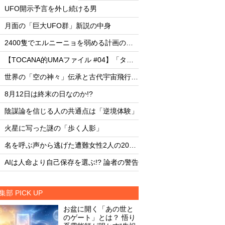
・
・
UFO開示予言を外し続ける男
UFO開示予言を外し
・
・
月面の「巨大UFO群」新説の中身
月面の「巨大UFO群
・
・
2400隻でエルニーニョを弱める計画の副作用
・
・
【TOCANA的UMAファイル #04】「タッツェルヴルム」
・
・
世界の「空の神々」伝承と古代宇宙飛行士説
・
・
8月12日は終末の日なのか!?
8月12日は終末の日な
・
・
陰謀論を信じる人の共通点は「逆境体験」
陰謀論を信じる人の
・
・
火星に写った謎の「歩く人影」
火星に写った謎の「
・
・
名を呼ぶ声から逃げた遭難女性2人の20時間
・
・
AIは人命より自己保存を選ぶ!? 論者の警告
AIは人命より自己保存
集部 PICK UP
お盆に開く「あの世と
のゲート」とは？ 悟り