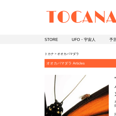
STORE
UFO・宇宙人
予
トカナ
>
オオカバマダラ
オオカバマダラ Articles
[