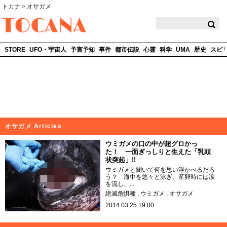
トカナ
>
オサガメ
TOCANA
STORE
UFO・宇宙人
予言予知
事件
都市伝説
心霊
科学
UMA
歴史
スピ
オサガメ Articles
ウミガメの口の中が超グロかっ
た！ 一面ぎっしりと生えた「乳頭
状突起」!!
ウミガメと聞いて何を思い浮かべるだろ
う？ 海中を悠々と泳ぎ、産卵時には涙
を流し、...
絶滅危惧種
ウミガメ
オサガメ
2014.03.25 19:00