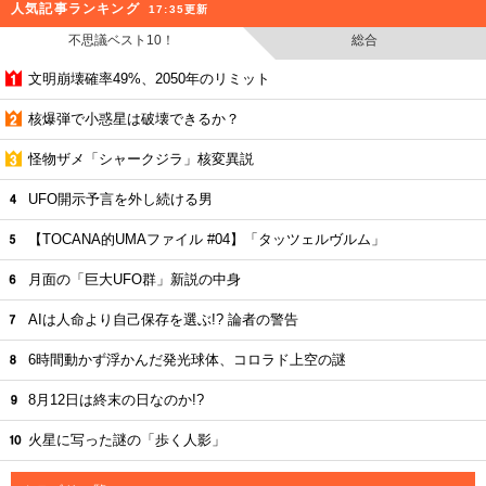
人気記事ランキング
17:35更新
不思議ベスト10！
総合
文明崩壊確率49%、2050年のリミット
核爆弾で小惑星は破壊できるか？
怪物ザメ「シャークジラ」核変異説
UFO開示予言を外し続ける男
【TOCANA的UMAファイル #04】「タッツェルヴルム」
月面の「巨大UFO群」新説の中身
AIは人命より自己保存を選ぶ!? 論者の警告
6時間動かず浮かんだ発光球体、コロラド上空の謎
8月12日は終末の日なのか!?
火星に写った謎の「歩く人影」