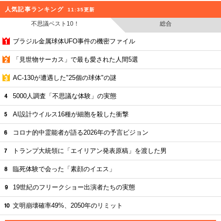
人気記事ランキング
11:35更新
不思議ベスト10！
総合
ブラジル金属球体UFO事件の機密ファイル
「見世物サーカス」で最も愛された人間5選
AC-130が遭遇した"25個の球体"の謎
5000人調査「不思議な体験」の実態
AI設計ウイルス16種が細胞を殺した衝撃
コロナ的中霊能者が語る2026年の予言ビジョン
トランプ大統領に「エイリアン発表原稿」を渡した男
臨死体験で会った「素顔のイエス」
19世紀のフリークショー出演者たちの実態
文明崩壊確率49%、2050年のリミット