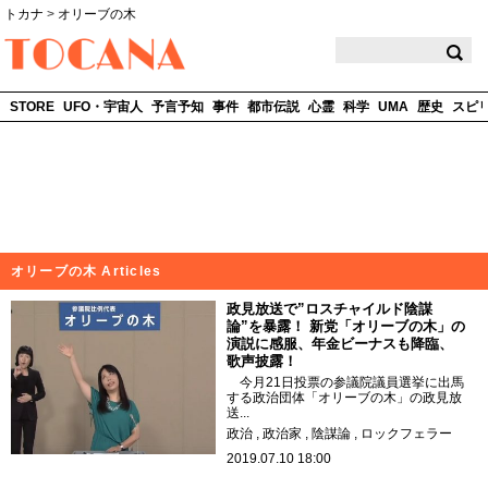
トカナ
>
オリーブの木
TOCANA
STORE
UFO・宇宙人
予言予知
事件
都市伝説
心霊
科学
UMA
歴史
スピ
オリーブの木 Articles
政見放送で”ロスチャイルド陰謀
論”を暴露！ 新党「オリーブの木」の
演説に感服、年金ビーナスも降臨、
歌声披露！
今月21日投票の参議院議員選挙に出馬
する政治団体「オリーブの木」の政見放
送...
政治
政治家
陰謀論
ロックフェラー
2019.07.10 18:00