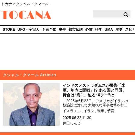
トカナ
>
クシャル・クマール
TOCANA
STORE
UFO・宇宙人
予言予知
事件
都市伝説
心霊
科学
UMA
歴史
スピ
クシャル・クマール Articles
インドのノストラダムスが警告「米
軍、年内に開戦」!? ある国と同盟、
舞台は“海”… 迫る“Xデー”は
2025年6月22日、アメリカがイランの
核施設に対して大規模な軍事攻撃を行...
イスラエル
イラン
米軍
予言
2025.06.22 11:30
仲田しんじ