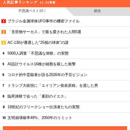
人気記事ランキング
11:35更新
不思議ベスト10！
総合
ブラジル金属球体UFO事件の機密ファイル
「見世物サーカス」で最も愛された人間5選
AC-130が遭遇した"25個の球体"の謎
5000人調査「不思議な体験」の実態
AI設計ウイルス16種が細胞を殺した衝撃
コロナ的中霊能者が語る2026年の予言ビジョン
トランプ大統領に「エイリアン発表原稿」を渡した男
臨死体験で会った「素顔のイエス」
19世紀のフリークショー出演者たちの実態
文明崩壊確率49%、2050年のリミット