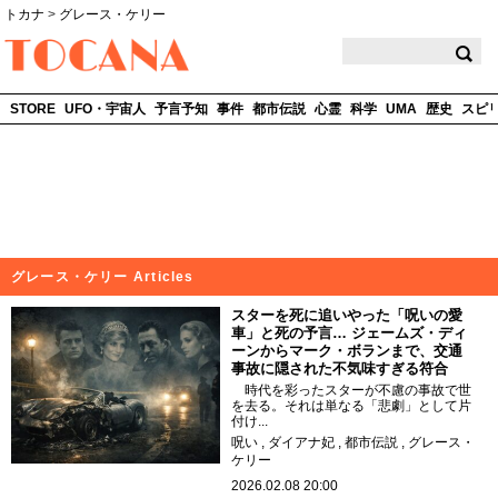
トカナ
>
グレース・ケリー
TOCANA
STORE
UFO・宇宙人
予言予知
事件
都市伝説
心霊
科学
UMA
歴史
スピ
グレース・ケリー Articles
スターを死に追いやった「呪いの愛
車」と死の予言… ジェームズ・ディ
ーンからマーク・ボランまで、交通
事故に隠された不気味すぎる符合
時代を彩ったスターが不慮の事故で世
を去る。それは単なる「悲劇」として片
付け...
呪い
ダイアナ妃
都市伝説
グレース・
ケリー
2026.02.08 20:00