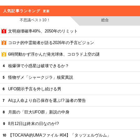
人気記事ランキング
更新
不思議ベスト10！
総合
文明崩壊確率49%、2050年のリミット
コロナ的中霊能者が語る2026年の予言ビジョン
6時間動かず浮かんだ発光球体、コロラド上空の謎
核爆弾で小惑星は破壊できるか？
怪物ザメ「シャークジラ」核変異説
UFO開示予言を外し続ける男
AIは人命より自己保存を選ぶ!? 論者の警告
月面の「巨大UFO群」新説の中身
8月12日は終末の日なのか!?
【TOCANA的UMAファイル #04】「タッツェルヴルム」