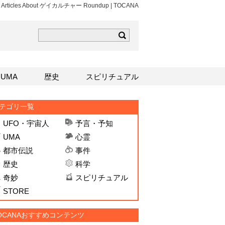
ws Articles About ゲイカルチャー Roundup | TOCANA
ら
mはこちら
Sはこちら
UMA
歴史
スピリチュアル
テゴリ一覧
UFO・宇宙人
予言・予知
UMA
心霊
都市伝説
事件
歴史
科学
奇妙
スピリチュアル
STORE
OCANAおすすめコンテンツ