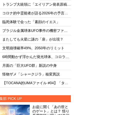
・
・
トランプ大統領に「エイリアン発表原稿」を渡した男
・
・
コロナ的中霊能者が語る2026年の予言ビジョン
・
・
臨死体験で会った「素顔のイエス」
臨死体験で会った「
・
・
ブラジル金属球体UFO事件の機密ファイル
・
・
またしても火星に謎の「扉」が出現？
またしても火星に謎
・
・
文明崩壊確率49%、2050年のリミット
文明崩壊確率49%、2
・
・
6時間動かず浮かんだ発光球体、コロラド上空の謎
・
・
月面の「巨大UFO群」新説の中身
月面の「巨大UFO群
・
・
怪物ザメ「シャークジラ」核変異説
怪物ザメ「シャーク
・
・
【TOCANA的UMAファイル #04】「タッツェルヴルム」
集部 PICK UP
お盆に開く「あの世と
のゲート」とは？ 悟り