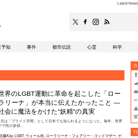
Latest Ne
TOCANA
TOCANAのFacebookはこち
TOCANAのinstagra
TOCANAのRS
言予知
事件
都市伝説
心霊
科学
カ
世界のLGBT運動に革命を起こした「ロー
ラリーナ」が本当に伝えたかったこと ―
社会に魔法をかけた“妖精”の真実
6月は「プライド月間」として日本でも知られるようになった。毎年、世界
中で性の多様...
T
佐藤Kay
,
LGBT
,
ウォール街
,
ローラリーナ・フェアリー・ゴッドマザー
,
ゲ