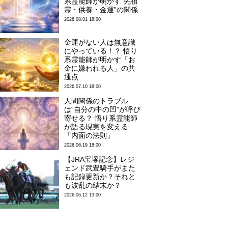
系霊能師が明かす“先祖
霊・供養・金運”の関係
2026.08.01 18:00
金運がない人は無意識
にやっている！？ 悟り
系霊能師が明かす「お
金に嫌われる人」の共
通点
2026.07.10 18:00
人間関係のトラブル
は“自分の中の凹”が呼び
寄せる？ 悟り系霊能師
が語る現実を変える
「内面の法則」
2026.06.19 18:00
【JRA宝塚記念】レジ
ェンド武豊騎手がまた
も記録更新か？それと
も波乱の結末か？
2026.06.12 13:00