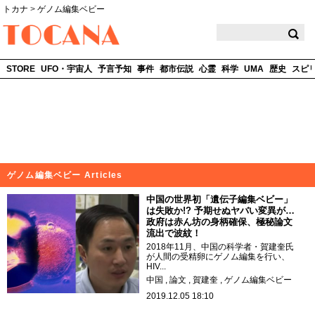
トカナ
>
ゲノム編集ベビー
TOCANA
STORE
UFO・宇宙人
予言予知
事件
都市伝説
心霊
科学
UMA
歴史
スピ
ゲノム編集ベビー Articles
中国の世界初「遺伝子編集ベビー」
は失敗か!? 予期せぬヤバい変異が…
政府は赤ん坊の身柄確保、極秘論文
流出で波紋！
2018年11月、中国の科学者・賀建奎氏
が人間の受精卵にゲノム編集を行い、
HIV...
中国
論文
賀建奎
ゲノム編集ベビー
2019.12.05 18:10