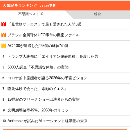
人気記事ランキング
05:35更新
不思議ベスト10！
総合
「見世物サーカス」で最も愛された人間5選
ブラジル金属球体UFO事件の機密ファイル
AC-130が遭遇した"25個の球体"の謎
トランプ大統領に「エイリアン発表原稿」を渡した男
5000人調査「不思議な体験」の実態
コロナ的中霊能者が語る2026年の予言ビジョン
臨死体験で会った「素顔のイエス」
19世紀のフリークショー出演者たちの実態
文明崩壊確率49%、2050年のリミット
Anthropicが試みたAIエージェント経済圏の未来