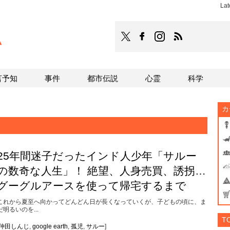
Lat
TOCANA
TOCANAのFacebookはこち
TOCANAのinstagra
TOCANAのRS
言予知
事件
都市伝説
心霊
科学
カ
25年間迷子だったインド人少年「サルー
の数奇な人生」！ 絶望、人身売買、誘拐…
グーグルアースを使って帰宅するまで
これから夏至へ向かってどんどん日が長くなっていくが、子どもの頃に、ま
だ明るいのを...
T
仲田しんじ
,
google earth
,
孤児
,
サルー
]