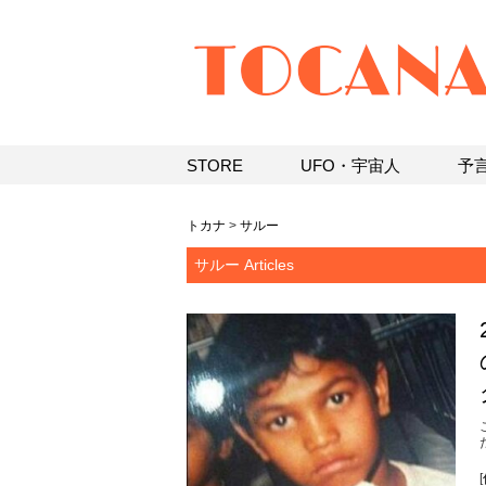
STORE
UFO・宇宙人
予
トカナ
>
サルー
サルー Articles
[