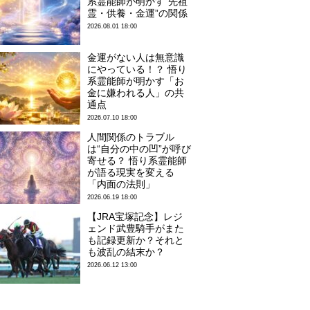
系霊能師が明かす“先祖
霊・供養・金運”の関係
2026.08.01 18:00
金運がない人は無意識
にやっている！？ 悟り
系霊能師が明かす「お
金に嫌われる人」の共
通点
2026.07.10 18:00
人間関係のトラブル
は“自分の中の凹”が呼び
寄せる？ 悟り系霊能師
が語る現実を変える
「内面の法則」
2026.06.19 18:00
【JRA宝塚記念】レジ
ェンド武豊騎手がまた
も記録更新か？それと
も波乱の結末か？
2026.06.12 13:00