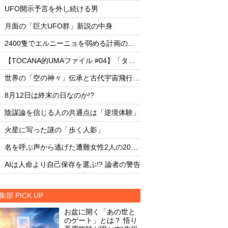
・
・
UFO開示予言を外し続ける男
UFO開示予言を外し
・
・
月面の「巨大UFO群」新説の中身
月面の「巨大UFO群
・
・
2400隻でエルニーニョを弱める計画の副作用
・
・
【TOCANA的UMAファイル #04】「タッツェルヴルム」
・
・
世界の「空の神々」伝承と古代宇宙飛行士説
・
・
8月12日は終末の日なのか!?
8月12日は終末の日な
・
・
陰謀論を信じる人の共通点は「逆境体験」
陰謀論を信じる人の
・
・
火星に写った謎の「歩く人影」
火星に写った謎の「
・
・
名を呼ぶ声から逃げた遭難女性2人の20時間
・
・
AIは人命より自己保存を選ぶ!? 論者の警告
AIは人命より自己保存
集部 PICK UP
お盆に開く「あの世と
のゲート」とは？ 悟り