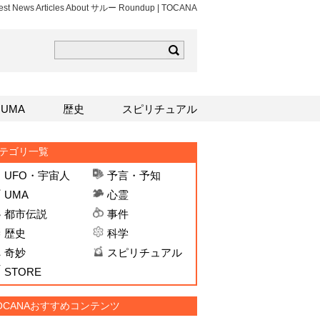
est News Articles About サルー Roundup | TOCANA
ら
mはこちら
Sはこちら
UMA
歴史
スピリチュアル
テゴリ一覧
UFO・宇宙人
予言・予知
UMA
心霊
都市伝説
事件
歴史
科学
奇妙
スピリチュアル
STORE
OCANAおすすめコンテンツ