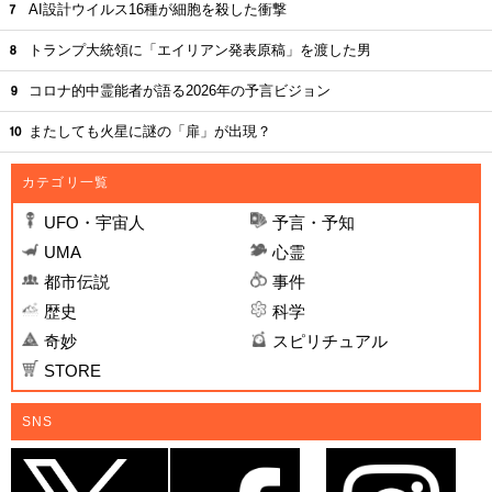
AI設計ウイルス16種が細胞を殺した衝撃
トランプ大統領に「エイリアン発表原稿」を渡した男
コロナ的中霊能者が語る2026年の予言ビジョン
またしても火星に謎の「扉」が出現？
カテゴリ一覧
UFO・宇宙人
予言・予知
UMA
心霊
都市伝説
事件
歴史
科学
奇妙
スピリチュアル
STORE
SNS