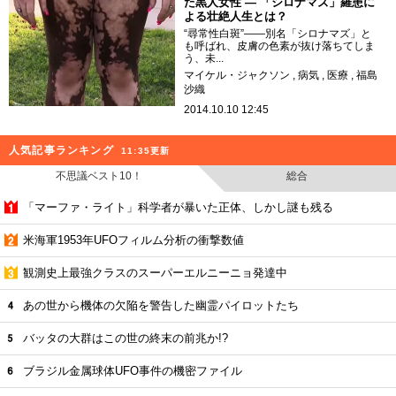
た黒人女性 ― 「シロナマズ」羅患に
よる壮絶人生とは？
“尋常性白斑”――別名「シロナマズ」と
も呼ばれ、皮膚の色素が抜け落ちてしま
う、未...
マイケル・ジャクソン
病気
医療
福島
沙織
2014.10.10 12:45
人気記事ランキング
11:35更新
不思議ベスト10！
総合
「マーファ・ライト」科学者が暴いた正体、しかし謎も残る
米海軍1953年UFOフィルム分析の衝撃数値
観測史上最強クラスのスーパーエルニーニョ発達中
あの世から機体の欠陥を警告した幽霊パイロットたち
バッタの大群はこの世の終末の前兆か!?
ブラジル金属球体UFO事件の機密ファイル