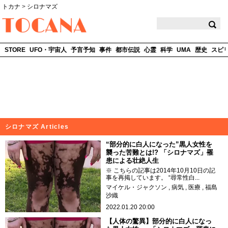
トカナ
>
シロナマズ
TOCANA
STORE
UFO・宇宙人
予言予知
事件
都市伝説
心霊
科学
UMA
歴史
スピ
シロナマズ Articles
“部分的に白人になった”黒人女性を
襲った苦難とは!? 「シロナマズ」罹
患による壮絶人生
※ こちらの記事は2014年10月10日の記
事を再掲しています。 “尋常性白...
マイケル・ジャクソン
病気
医療
福島
沙織
2022.01.20 20:00
【人体の驚異】部分的に白人になっ