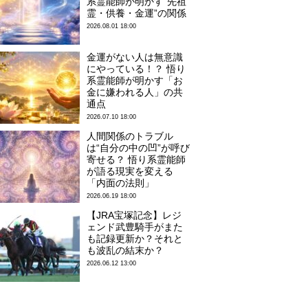
系霊能師が明かす“先祖
霊・供養・金運”の関係
2026.08.01 18:00
金運がない人は無意識
にやっている！？ 悟り
系霊能師が明かす「お
金に嫌われる人」の共
通点
2026.07.10 18:00
人間関係のトラブル
は“自分の中の凹”が呼び
寄せる？ 悟り系霊能師
が語る現実を変える
「内面の法則」
2026.06.19 18:00
【JRA宝塚記念】レジ
ェンド武豊騎手がまた
も記録更新か？それと
も波乱の結末か？
2026.06.12 13:00