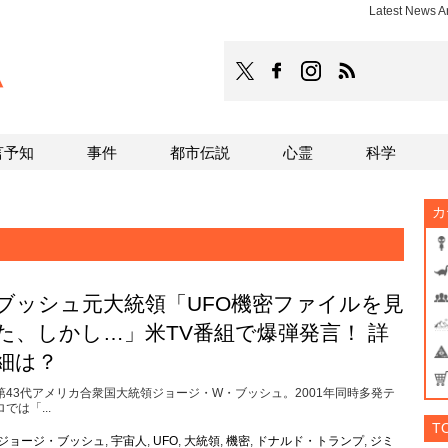
Latest News
TOCANA
TOCANAのFacebookはこち
TOCANAのinstagra
TOCANAのRS
言予知
事件
都市伝説
心霊
科学
カ
ブッシュ元大統領「UFO機密ファイルを見
た、しかし…」米TV番組で爆弾発言！ 詳
細は？
第43代アメリカ合衆国大統領ジョージ・W・ブッシュ。2001年同時多発テ
ロでは「...
T
ジョージ・ブッシュ
,
宇宙人
,
UFO
,
大統領
,
機密
,
ドナルド・トランプ
,
ジミ