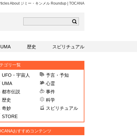
 Articles About ジミー・キンメル Roundup | TOCANA
ら
mはこちら
Sはこちら
UMA
歴史
スピリチュアル
テゴリ一覧
UFO・宇宙人
予言・予知
UMA
心霊
都市伝説
事件
歴史
科学
奇妙
スピリチュアル
STORE
OCANAおすすめコンテンツ