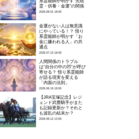
系霊能師が明かす“先祖
霊・供養・金運”の関係
2026.08.01 18:00
金運がない人は無意識
にやっている！？ 悟り
系霊能師が明かす「お
金に嫌われる人」の共
通点
2026.07.10 18:00
人間関係のトラブル
は“自分の中の凹”が呼び
寄せる？ 悟り系霊能師
が語る現実を変える
「内面の法則」
2026.06.19 18:00
【JRA宝塚記念】レジ
ェンド武豊騎手がまた
も記録更新か？それと
も波乱の結末か？
2026.06.12 13:00