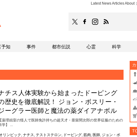
Latest News Articles
TOCANA
TOCANAのFacebookはこち
TOCANAのinstagra
TOCANAのRS
言予知
事件
都市伝説
心霊
科学
カ
ナチス人体実験から始まったドーピング
の歴史を徹底解説！ ジョン・ボスリー・
ジーグラー医師と魔法の薬ダイアナボル
【薬理凶室の怪人で医師免許持ちの超天才・亜留間次郎の世界征服のための
科学】 ...
T
オリンピック
,
ナチス
,
テストステロン
,
ドーピング
,
筋肉
,
医師
,
ジョン・ボ