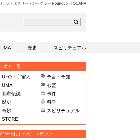
 About ジョン・ボスリー・ジーグラー Roundup | TOCANA
ら
mはこちら
Sはこちら
UMA
歴史
スピリチュアル
テゴリ一覧
UFO・宇宙人
予言・予知
UMA
心霊
都市伝説
事件
歴史
科学
奇妙
スピリチュアル
STORE
OCANAおすすめコンテンツ