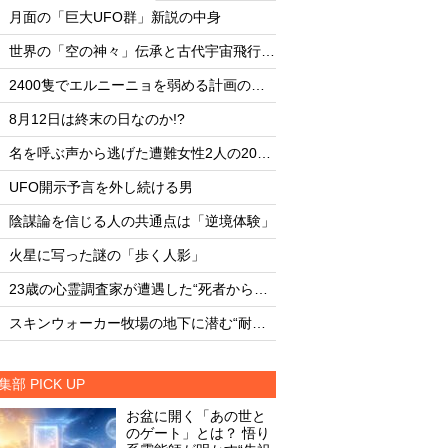
・
・
月面の「巨大UFO群」新説の中身
月面の「巨大UFO群
・
・
世界の「空の神々」伝承と古代宇宙飛行士説
・
・
2400隻でエルニーニョを弱める計画の副作用
・
・
8月12日は終末の日なのか!?
8月12日は終末の日な
・
・
名を呼ぶ声から逃げた遭難女性2人の20時間
・
・
UFO開示予言を外し続ける男
UFO開示予言を外し
・
・
陰謀論を信じる人の共通点は「逆境体験」
陰謀論を信じる人の
・
・
火星に写った謎の「歩く人影」
火星に写った謎の「
・
・
23歳の心霊調査家が遭遇した“死者からの合図”
・
・
スキンウォーカー牧場の地下に潜む“耐熱タイル似のセラミック片と未知の元素”
集部 PICK UP
お盆に開く「あの世と
のゲート」とは？ 悟り