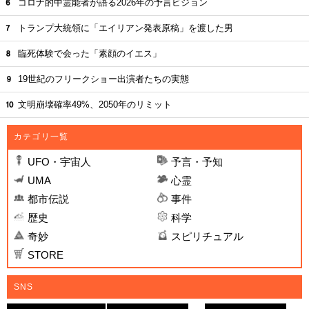
コロナ的中霊能者が語る2026年の予言ビジョン
トランプ大統領に「エイリアン発表原稿」を渡した男
臨死体験で会った「素顔のイエス」
19世紀のフリークショー出演者たちの実態
文明崩壊確率49%、2050年のリミット
カテゴリ一覧
UFO・宇宙人
予言・予知
UMA
心霊
都市伝説
事件
歴史
科学
奇妙
スピリチュアル
STORE
SNS