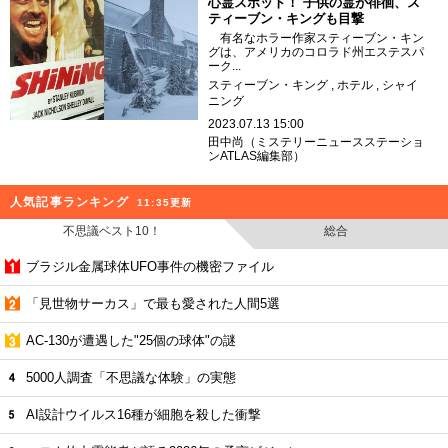
心霊スポット！ 子供の霊が徘徊、ス
ティーブン・キングも目撃
有名なホラー作家スティーブン・キン
グは、アメリカのコロラド州エステスパ
ーク...
スティーブン・キング
ホテル
シャイ
ニング
2023.07.13 15:00
田中尚（ミステリーニュースステーショ
ンATLAS編集部）
人気記事ランキング
11:35更新
不思議ベスト10！
総合
ブラジル金属球体UFO事件の機密ファイル
「見世物サーカス」で最も愛された人間5選
AC-130が遭遇した"25個の球体"の謎
5000人調査「不思議な体験」の実態
AI設計ウイルス16種が細胞を殺した衝撃