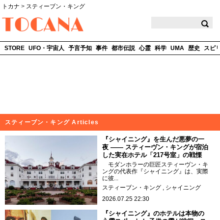
トカナ
>
スティーブン・キング
TOCANA
STORE
UFO・宇宙人
予言予知
事件
都市伝説
心霊
科学
UMA
歴史
スピ
スティーブン・キング Articles
『シャイニング』を生んだ悪夢の一
夜 —— スティーヴン・キングが宿泊
した実在ホテル「217号室」の戦慄
モダンホラーの巨匠スティーヴン・キ
ングの代表作『シャイニング』は、実際
に彼...
スティーブン・キング
シャイニング
2026.07.25 22:30
『シャイニング』のホテルは本物の