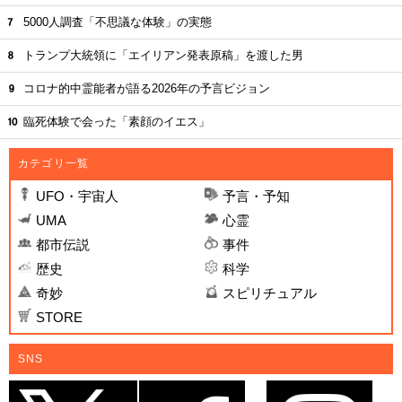
5000人調査「不思議な体験」の実態
トランプ大統領に「エイリアン発表原稿」を渡した男
コロナ的中霊能者が語る2026年の予言ビジョン
臨死体験で会った「素顔のイエス」
カテゴリ一覧
UFO・宇宙人
予言・予知
UMA
心霊
都市伝説
事件
歴史
科学
奇妙
スピリチュアル
STORE
SNS