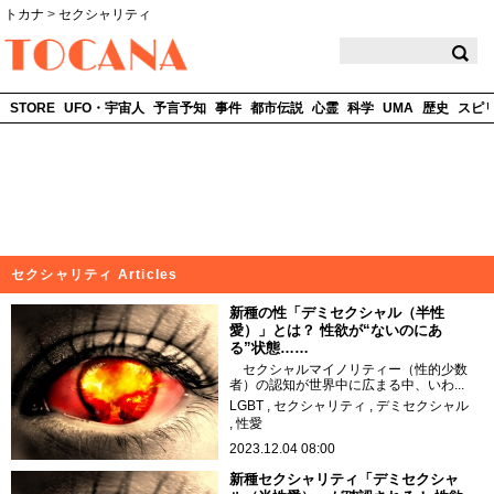
トカナ
>
セクシャリティ
TOCANA
STORE
UFO・宇宙人
予言予知
事件
都市伝説
心霊
科学
UMA
歴史
スピ
セクシャリティ Articles
新種の性「デミセクシャル（半性
愛）」とは？ 性欲が“ないのにあ
る”状態……
セクシャルマイノリティー（性的少数
者）の認知が世界中に広まる中、いわ...
LGBT
セクシャリティ
デミセクシャル
性愛
2023.12.04 08:00
新種セクシャリティ「デミセクシャ