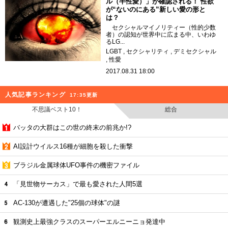
ル（半性愛）」が確認される！ 性欲
が“ないのにある”新しい愛の形と
は？
セクシャルマイノリティー（性的少数
者）の認知が世界中に広まる中、いわゆ
るLG...
LGBT
セクシャリティ
デミセクシャル
性愛
2017.08.31 18:00
人気記事ランキング
17:35更新
不思議ベスト10！
総合
バッタの大群はこの世の終末の前兆か!?
AI設計ウイルス16種が細胞を殺した衝撃
ブラジル金属球体UFO事件の機密ファイル
「見世物サーカス」で最も愛された人間5選
AC-130が遭遇した"25個の球体"の謎
観測史上最強クラスのスーパーエルニーニョ発達中