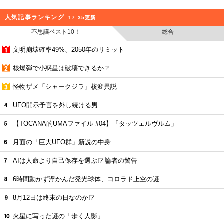
人気記事ランキング
17:35更新
不思議ベスト10！
総合
文明崩壊確率49%、2050年のリミット
核爆弾で小惑星は破壊できるか？
怪物ザメ「シャークジラ」核変異説
UFO開示予言を外し続ける男
【TOCANA的UMAファイル #04】「タッツェルヴルム」
月面の「巨大UFO群」新説の中身
AIは人命より自己保存を選ぶ!? 論者の警告
6時間動かず浮かんだ発光球体、コロラド上空の謎
8月12日は終末の日なのか!?
火星に写った謎の「歩く人影」