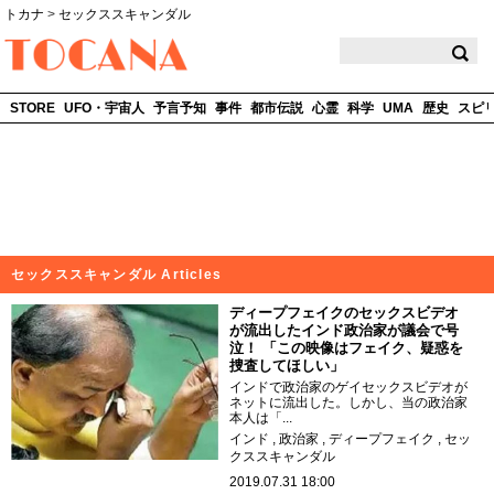
トカナ
>
セックススキャンダル
TOCANA
STORE
UFO・宇宙人
予言予知
事件
都市伝説
心霊
科学
UMA
歴史
スピ
セックススキャンダル Articles
ディープフェイクのセックスビデオ
が流出したインド政治家が議会で号
泣！ 「この映像はフェイク、疑惑を
捜査してほしい」
インドで政治家のゲイセックスビデオが
ネットに流出した。しかし、当の政治家
本人は「...
インド
政治家
ディープフェイク
セッ
クススキャンダル
2019.07.31 18:00