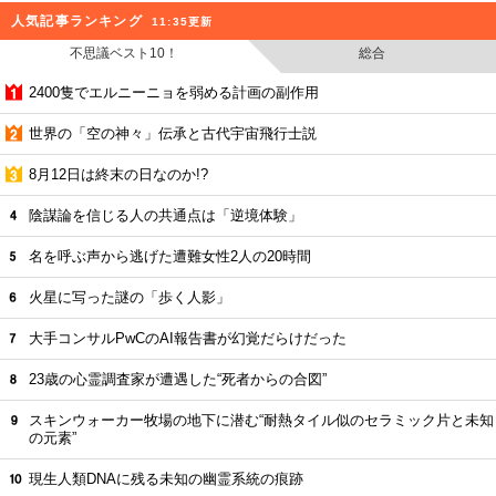
人気記事ランキング
11:35更新
不思議ベスト10！
総合
2400隻でエルニーニョを弱める計画の副作用
世界の「空の神々」伝承と古代宇宙飛行士説
8月12日は終末の日なのか!?
陰謀論を信じる人の共通点は「逆境体験」
名を呼ぶ声から逃げた遭難女性2人の20時間
火星に写った謎の「歩く人影」
大手コンサルPwCのAI報告書が幻覚だらけだった
23歳の心霊調査家が遭遇した“死者からの合図”
スキンウォーカー牧場の地下に潜む“耐熱タイル似のセラミック片と未知
の元素”
現生人類DNAに残る未知の幽霊系統の痕跡