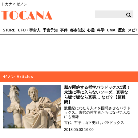
トカナ
>
ゼノン
TOCANA
STORE
UFO・宇宙人
予言予知
事件
都市伝説
心霊
科学
UMA
歴史
スピ
ゼノン Articles
脳が悶絶する哲学パラドックス5選！
永遠に手に入らないソーダ、真実な
ら嘘で嘘なら真実… なぜ？【超難
問】
数世紀にわたり人々を困惑させるパラド
ックス。古代の哲学者たちはなぜこんな
にも複雑...
古代
哲学
山下史郎
パラドックス
2018.05.03 16:00