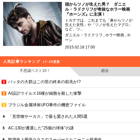
頭からツノが生えた男？ ダニエ
ル・ラドクリフが奇抜なホラー映画
『ホーンズ』に主演！
トカナでは、これまでも「鼻からツノが
生えた女性」や「ツノが生えたマグロ」
など、ツ...
ダニエル・ラドクリフ
ホラー映画
ホ
ーン
2015.02.18 17:00
人気記事ランキング
17:35更新
不思議ベスト10！
総合
バッタの大群はこの世の終末の前兆か!?
AI設計ウイルス16種が細胞を殺した衝撃
ブラジル金属球体UFO事件の機密ファイル
「見世物サーカス」で最も愛された人間5選
AC-130が遭遇した"25個の球体"の謎
観測史上最強クラスのスーパーエルニーニョ発達中