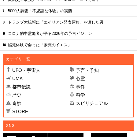
5000人調査「不思議な体験」の実態
トランプ大統領に「エイリアン発表原稿」を渡した男
コロナ的中霊能者が語る2026年の予言ビジョン
臨死体験で会った「素顔のイエス」
カテゴリ一覧
UFO・宇宙人
予言・予知
UMA
心霊
都市伝説
事件
歴史
科学
奇妙
スピリチュアル
STORE
SNS