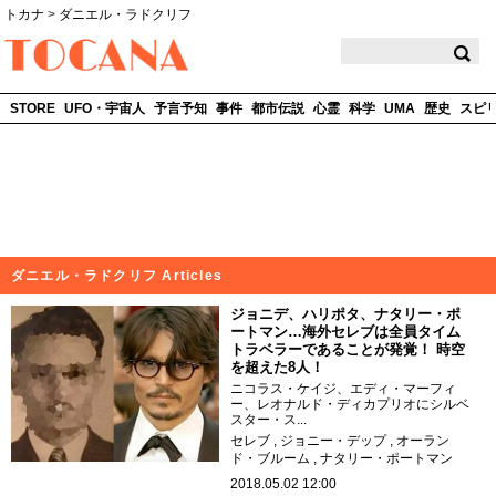
トカナ
>
ダニエル・ラドクリフ
TOCANA
STORE
UFO・宇宙人
予言予知
事件
都市伝説
心霊
科学
UMA
歴史
スピ
ダニエル・ラドクリフ Articles
ジョニデ、ハリポタ、ナタリー・ポ
ートマン…海外セレブは全員タイム
トラベラーであることが発覚！ 時空
を超えた8人！
ニコラス・ケイジ、エディ・マーフィ
ー、レオナルド・ディカプリオにシルベ
スター・ス...
セレブ
ジョニー・デップ
オーラン
ド・ブルーム
ナタリー・ポートマン
2018.05.02 12:00