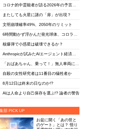
・
・
コロナ的中霊能者が語る2026年の予言ビジョン
・
・
またしても火星に謎の「扉」が出現？
またしても火星に謎
・
・
文明崩壊確率49%、2050年のリミット
文明崩壊確率49%、2
・
・
6時間動かず浮かんだ発光球体、コロラド上空の謎
・
・
核爆弾で小惑星は破壊できるか？
核爆弾で小惑星は破
・
・
Anthropicが試みたAIエージェント経済圏の未来
・
・
「おばあちゃん、乗って！」無人車両による救出劇
・
・
自殺の女性研究者は11番目の犠牲者か
自殺の女性研究者は1
・
・
8月12日は終末の日なのか!?
8月12日は終末の日な
・
・
AIは人命より自己保存を選ぶ!? 論者の警告
AIは人命より自己保存
集部 PICK UP
お盆に開く「あの世と
のゲート」とは？ 悟り