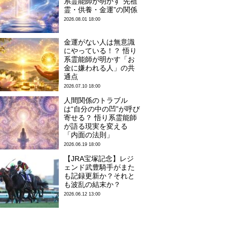
系霊能師が明かす“先祖
霊・供養・金運”の関係
2026.08.01 18:00
金運がない人は無意識
にやっている！？ 悟り
系霊能師が明かす「お
金に嫌われる人」の共
通点
2026.07.10 18:00
人間関係のトラブル
は“自分の中の凹”が呼び
寄せる？ 悟り系霊能師
が語る現実を変える
「内面の法則」
2026.06.19 18:00
【JRA宝塚記念】レジ
ェンド武豊騎手がまた
も記録更新か？それと
も波乱の結末か？
2026.06.12 13:00