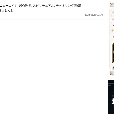
ニューエイジ
,
超心理学
,
スピリチュアル
,
チャネリング霊媒
]
仲田しんじ
2026.06.30 11:30