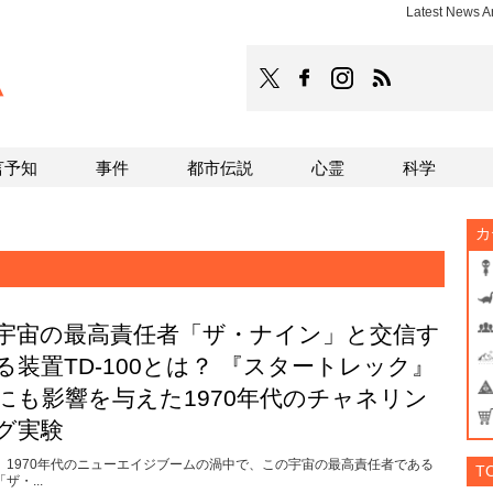
Latest News
TOCANA
TOCANAのFacebookはこち
TOCANAのinstagra
TOCANAのRS
言予知
事件
都市伝説
心霊
科学
カ
宇宙の最高責任者「ザ・ナイン」と交信す
る装置TD-100とは？ 『スタートレック』
にも影響を与えた1970年代のチャネリン
グ実験
1970年代のニューエイジブームの渦中で、この宇宙の最高責任者である
T
「ザ・...