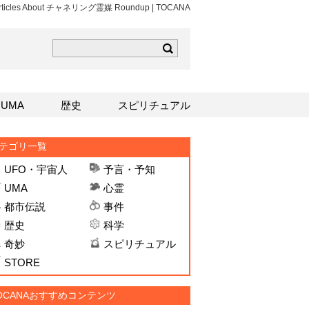
 Articles About チャネリング霊媒 Roundup | TOCANA
ら
mはこちら
Sはこちら
UMA
歴史
スピリチュアル
テゴリ一覧
UFO・宇宙人
予言・予知
UMA
心霊
都市伝説
事件
歴史
科学
奇妙
スピリチュアル
STORE
OCANAおすすめコンテンツ