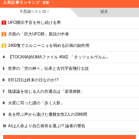
人気記事ランキング
更新
不思議ベスト10！
総合
UFO開示予言を外し続ける男
月面の「巨大UFO群」新説の中身
2400隻でエルニーニョを弱める計画の副作用
【TOCANA的UMAファイル #04】「タッツェルヴルム」
世界の「空の神々」伝承と古代宇宙飛行士説
8月12日は終末の日なのか!?
陰謀論を信じる人の共通点は「逆境体験」
火星に写った謎の「歩く人影」
名を呼ぶ声から逃げた遭難女性2人の20時間
AIは人命より自己保存を選ぶ!? 論者の警告