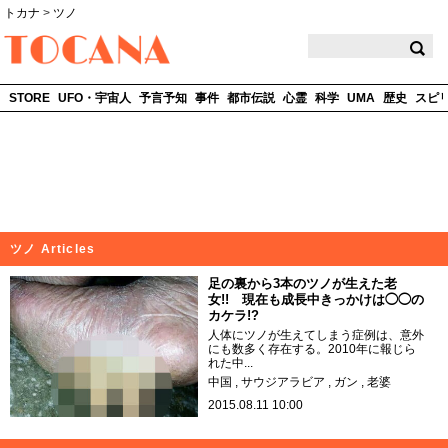
トカナ
>
ツノ
TOCANA
STORE
UFO・宇宙人
予言予知
事件
都市伝説
心霊
科学
UMA
歴史
スピ
ツノ Articles
足の裏から3本のツノが生えた老
女!! 現在も成長中きっかけは◯◯の
カケラ!?
人体にツノが生えてしまう症例は、意外
にも数多く存在する。2010年に報じら
れた中...
中国
サウジアラビア
ガン
老婆
2015.08.11 10:00