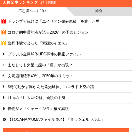
人気記事ランキング
17:35更新
不思議ベスト10！
総合
トランプ大統領に「エイリアン発表原稿」を渡した男
コロナ的中霊能者が語る2026年の予言ビジョン
臨死体験で会った「素顔のイエス」
ブラジル金属球体UFO事件の機密ファイル
またしても火星に謎の「扉」が出現？
文明崩壊確率49%、2050年のリミット
6時間動かず浮かんだ発光球体、コロラド上空の謎
月面の「巨大UFO群」新説の中身
怪物ザメ「シャークジラ」核変異説
【TOCANA的UMAファイル #04】「タッツェルヴルム」