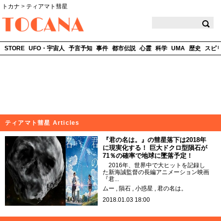
トカナ
>
ティアマト彗星
TOCANA
STORE
UFO・宇宙人
予言予知
事件
都市伝説
心霊
科学
UMA
歴史
スピ
ティアマト彗星 Articles
『君の名は。』の彗星落下は2018年
に現実化する！ 巨大ドクロ型隕石が
71％の確率で地球に墜落予定！
2016年、世界中で大ヒットを記録し
た新海誠監督の長編アニメーション映画
『君...
ムー
隕石
小惑星
君の名は。
2018.01.03 18:00