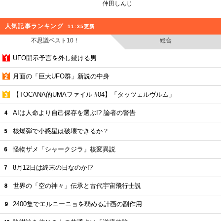
仲田しんじ
人気記事ランキング
11:35更新
不思議ベスト10！
総合
UFO開示予言を外し続ける男
月面の「巨大UFO群」新説の中身
【TOCANA的UMAファイル #04】「タッツェルヴルム」
AIは人命より自己保存を選ぶ!? 論者の警告
核爆弾で小惑星は破壊できるか？
怪物ザメ「シャークジラ」核変異説
8月12日は終末の日なのか!?
世界の「空の神々」伝承と古代宇宙飛行士説
2400隻でエルニーニョを弱める計画の副作用