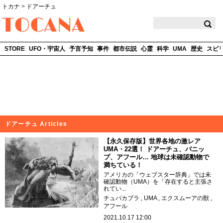
トカナ
>
ドアーチュ
TOCANA
STORE
UFO・宇宙人
予言予知
事件
都市伝説
心霊
科学
UMA
歴史
スピ
ドアーチュ Articles
【永久保存版】世界各地の激レア
UMA・22選！ ドアーチュ、バニッ
プ、アフール… 地球は未確認動物で
満ちている！
アメリカの「ウェブスター辞典」では未
確認動物（UMA）を「存在すると主張さ
れてい...
チュパカブラ
UMA
エクスムーアの獣
アフール
2021.10.17 12:00