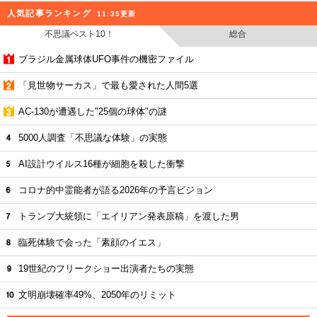
人気記事ランキング
11:35更新
不思議ベスト10！
総合
ブラジル金属球体UFO事件の機密ファイル
「見世物サーカス」で最も愛された人間5選
AC-130が遭遇した"25個の球体"の謎
5000人調査「不思議な体験」の実態
AI設計ウイルス16種が細胞を殺した衝撃
コロナ的中霊能者が語る2026年の予言ビジョン
トランプ大統領に「エイリアン発表原稿」を渡した男
臨死体験で会った「素顔のイエス」
19世紀のフリークショー出演者たちの実態
文明崩壊確率49%、2050年のリミット