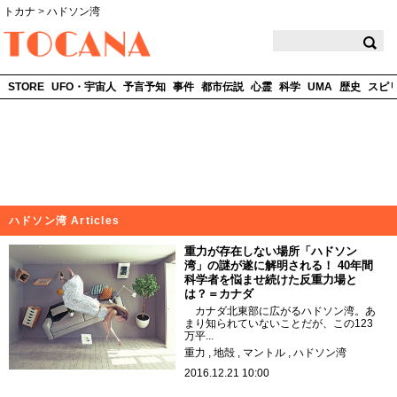
トカナ
>
ハドソン湾
TOCANA
STORE
UFO・宇宙人
予言予知
事件
都市伝説
心霊
科学
UMA
歴史
スピ
ハドソン湾 Articles
重力が存在しない場所「ハドソン
湾」の謎が遂に解明される！ 40年間
科学者を悩ませ続けた反重力場と
は？＝カナダ
カナダ北東部に広がるハドソン湾。あ
まり知られていないことだが、この123
万平...
重力
地殻
マントル
ハドソン湾
2016.12.21 10:00