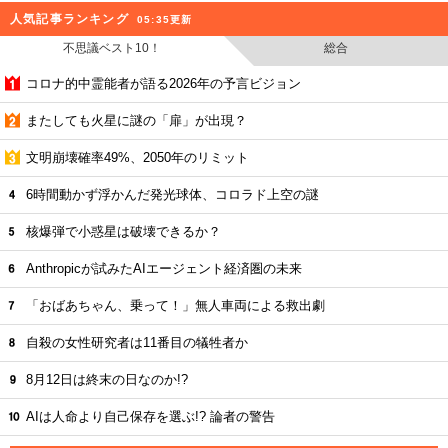
人気記事ランキング
05:35更新
不思議ベスト10！
総合
コロナ的中霊能者が語る2026年の予言ビジョン
またしても火星に謎の「扉」が出現？
文明崩壊確率49%、2050年のリミット
6時間動かず浮かんだ発光球体、コロラド上空の謎
核爆弾で小惑星は破壊できるか？
Anthropicが試みたAIエージェント経済圏の未来
「おばあちゃん、乗って！」無人車両による救出劇
自殺の女性研究者は11番目の犠牲者か
8月12日は終末の日なのか!?
AIは人命より自己保存を選ぶ!? 論者の警告