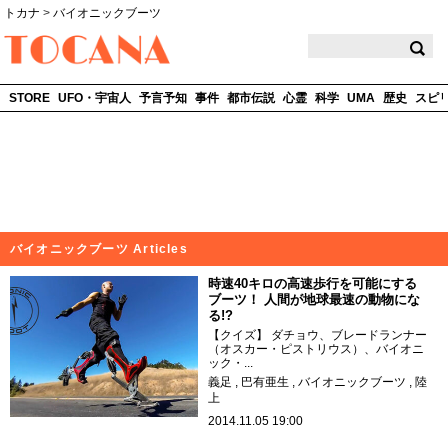
トカナ
>
バイオニックブーツ
TOCANA
STORE
UFO・宇宙人
予言予知
事件
都市伝説
心霊
科学
UMA
歴史
スピ
バイオニックブーツ Articles
時速40キロの高速歩行を可能にする
ブーツ！ 人間が地球最速の動物にな
る!?
【クイズ】 ダチョウ、ブレードランナー
（オスカー・ピストリウス）、バイオニ
ック・...
義足
巴有亜生
バイオニックブーツ
陸
上
2014.11.05 19:00