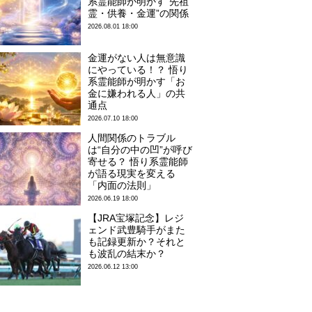
系霊能師が明かす“先祖
霊・供養・金運”の関係
2026.08.01 18:00
金運がない人は無意識
にやっている！？ 悟り
系霊能師が明かす「お
金に嫌われる人」の共
通点
2026.07.10 18:00
人間関係のトラブル
は“自分の中の凹”が呼び
寄せる？ 悟り系霊能師
が語る現実を変える
「内面の法則」
2026.06.19 18:00
【JRA宝塚記念】レジ
ェンド武豊騎手がまた
も記録更新か？それと
も波乱の結末か？
2026.06.12 13:00