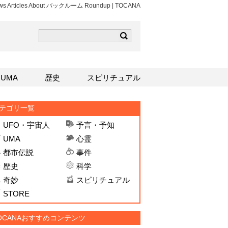
ews Articles About バックルーム Roundup | TOCANA
ら
mはこちら
Sはこちら
UMA
歴史
スピリチュアル
テゴリ一覧
UFO・宇宙人
予言・予知
UMA
心霊
都市伝説
事件
歴史
科学
奇妙
スピリチュアル
STORE
OCANAおすすめコンテンツ