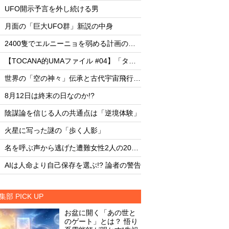
・
・
UFO開示予言を外し続ける男
UFO開示予言を外し
・
・
月面の「巨大UFO群」新説の中身
月面の「巨大UFO群
・
・
2400隻でエルニーニョを弱める計画の副作用
・
・
【TOCANA的UMAファイル #04】「タッツェルヴルム」
・
・
世界の「空の神々」伝承と古代宇宙飛行士説
・
・
8月12日は終末の日なのか!?
8月12日は終末の日な
・
・
陰謀論を信じる人の共通点は「逆境体験」
陰謀論を信じる人の
・
・
火星に写った謎の「歩く人影」
火星に写った謎の「
・
・
名を呼ぶ声から逃げた遭難女性2人の20時間
・
・
AIは人命より自己保存を選ぶ!? 論者の警告
AIは人命より自己保存
集部 PICK UP
お盆に開く「あの世と
のゲート」とは？ 悟り