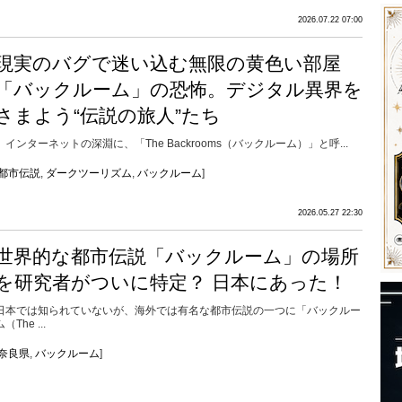
2026.07.22 07:00
現実のバグで迷い込む無限の黄色い部屋
「バックルーム」の恐怖。デジタル異界を
さまよう“伝説の旅人”たち
インターネットの深淵に、「The Backrooms（バックルーム）」と呼...
都市伝説
,
ダークツーリズム
,
バックルーム
]
2026.05.27 22:30
世界的な都市伝説「バックルーム」の場所
を研究者がついに特定？ 日本にあった！
日本では知られていないが、海外では有名な都市伝説の一つに「バックルー
ム（The ...
奈良県
,
バックルーム
]