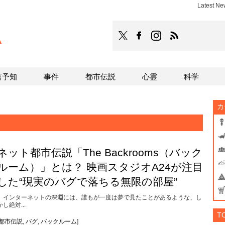
Latest N
TOCANA
TOCANAのFacebookはこち
TOCANAのinstagra
TOCANAのRS
言予知
事件
都市伝説
心霊
科学
カ
ネット都市伝説「The Backrooms（バック
ルーム）」とは？ 映画スタジオA24が注目
した“現実のバグで落ちる無限の部屋”
インターネットの深淵には、誰もが一度は夢で見たことがあるような、し
かし絶対...
T
都市伝説
,
バグ
,
バックルーム
]