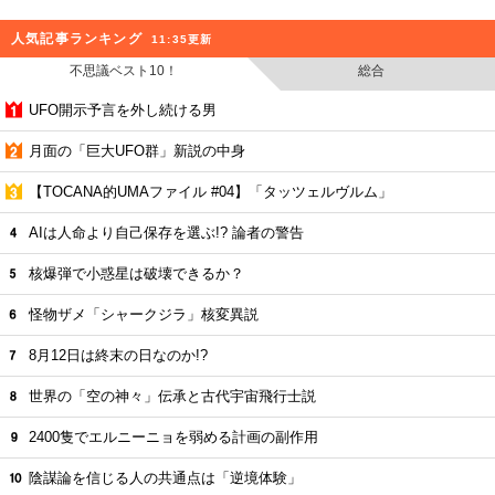
人気記事ランキング
11:35更新
不思議ベスト10！
総合
UFO開示予言を外し続ける男
月面の「巨大UFO群」新説の中身
【TOCANA的UMAファイル #04】「タッツェルヴルム」
AIは人命より自己保存を選ぶ!? 論者の警告
核爆弾で小惑星は破壊できるか？
怪物ザメ「シャークジラ」核変異説
8月12日は終末の日なのか!?
世界の「空の神々」伝承と古代宇宙飛行士説
2400隻でエルニーニョを弱める計画の副作用
陰謀論を信じる人の共通点は「逆境体験」