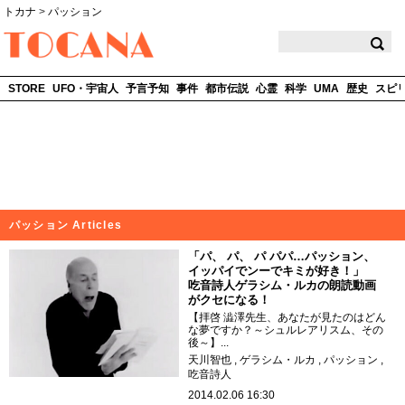
トカナ
>
パッション
TOCANA
STORE
UFO・宇宙人
予言予知
事件
都市伝説
心霊
科学
UMA
歴史
スピ
パッション Articles
「パ、 パ、 パ パパ…パッション、
イッパイでンーでキミが好き！」
吃音詩人ゲラシム・ルカの朗読動画
がクセになる！
【拝啓 澁澤先生、あなたが見たのはどん
な夢ですか？～シュルレアリスム、その
後～】...
天川智也
ゲラシム・ルカ
パッション
吃音詩人
2014.02.06 16:30