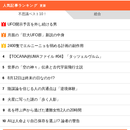
人気記事ランキング
更新
不思議ベスト10！
総合
UFO開示予言を外し続ける男
月面の「巨大UFO群」新説の中身
2400隻でエルニーニョを弱める計画の副作用
【TOCANA的UMAファイル #04】「タッツェルヴルム」
世界の「空の神々」伝承と古代宇宙飛行士説
8月12日は終末の日なのか!?
陰謀論を信じる人の共通点は「逆境体験」
火星に写った謎の「歩く人影」
名を呼ぶ声から逃げた遭難女性2人の20時間
AIは人命より自己保存を選ぶ!? 論者の警告