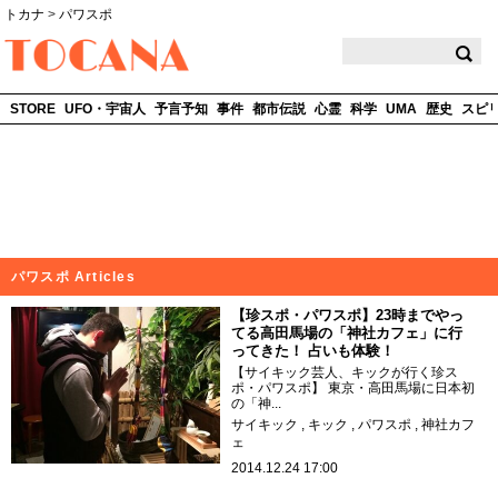
トカナ
>
パワスポ
TOCANA
STORE
UFO・宇宙人
予言予知
事件
都市伝説
心霊
科学
UMA
歴史
スピ
パワスポ Articles
【珍スポ・パワスポ】23時までやっ
てる高田馬場の「神社カフェ」に行
ってきた！ 占いも体験！
【サイキック芸人、キックが行く珍ス
ポ・パワスポ】 東京・高田馬場に日本初
の「神...
サイキック
キック
パワスポ
神社カフ
ェ
2014.12.24 17:00