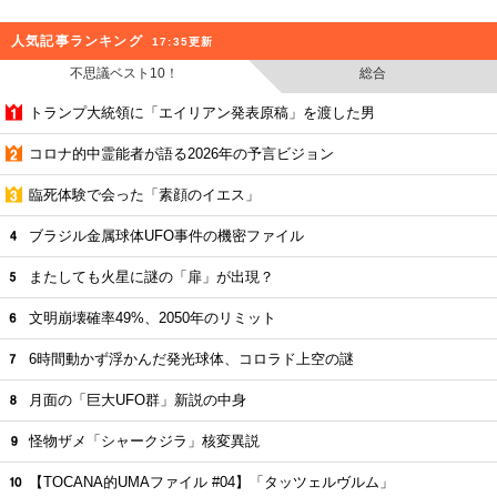
人気記事ランキング
17:35更新
不思議ベスト10！
総合
トランプ大統領に「エイリアン発表原稿」を渡した男
コロナ的中霊能者が語る2026年の予言ビジョン
臨死体験で会った「素顔のイエス」
ブラジル金属球体UFO事件の機密ファイル
またしても火星に謎の「扉」が出現？
文明崩壊確率49%、2050年のリミット
6時間動かず浮かんだ発光球体、コロラド上空の謎
月面の「巨大UFO群」新説の中身
怪物ザメ「シャークジラ」核変異説
【TOCANA的UMAファイル #04】「タッツェルヴルム」