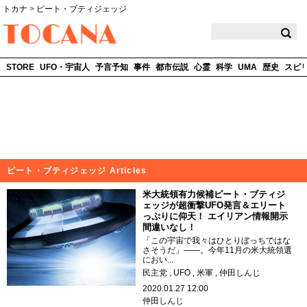
トカナ
>
ピート・ブティジェッジ
TOCANA
STORE
UFO・宇宙人
予言予知
事件
都市伝説
心霊
科学
UMA
歴史
スピ
ピート・ブティジェッジ Articles
米大統領有力候補ピート・ブティジ
ェッジが超衝撃UFO発言＆エリート
っぷりに仰天！ エイリアン情報開示
間違いなし！
「この宇宙で我々はひとりぼっちではな
さそうだ」――。今年11月の米大統領選
におい...
民主党
UFO
米軍
仲田しんじ
2020.01.27 12:00
仲田しんじ