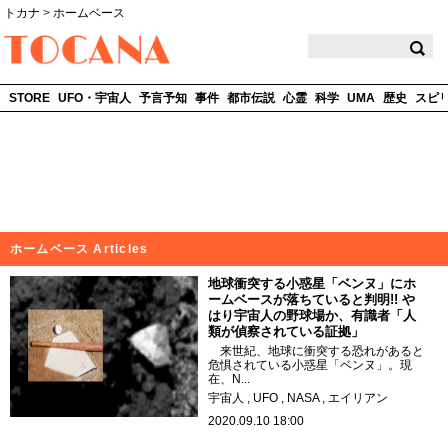
トカナ
>
ホームベース
TOCANA
STORE
UFO・宇宙人
予言予知
事件
都市伝説
心霊
科学
UMA
歴史
スピ
ホームベース Articles
地球衝突する小惑星「ベンヌ」にホ
ームベースが落ちていると判明!! や
はり宇宙人の野球場か、有識者「人
類が偵察されている証拠」
来世紀、地球に衝突する恐れがあると
危惧されている小惑星「ベンヌ」。現
在、N...
宇宙人
UFO
NASA
エイリアン
2020.09.10 18:00