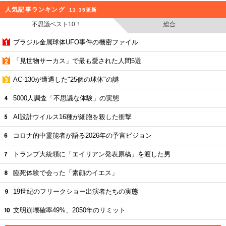
人気記事ランキング
11:35更新
不思議ベスト10！
総合
ブラジル金属球体UFO事件の機密ファイル
「見世物サーカス」で最も愛された人間5選
AC-130が遭遇した"25個の球体"の謎
5000人調査「不思議な体験」の実態
AI設計ウイルス16種が細胞を殺した衝撃
コロナ的中霊能者が語る2026年の予言ビジョン
トランプ大統領に「エイリアン発表原稿」を渡した男
臨死体験で会った「素顔のイエス」
19世紀のフリークショー出演者たちの実態
文明崩壊確率49%、2050年のリミット