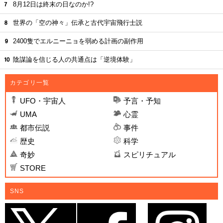
8月12日は終末の日なのか!?
世界の「空の神々」伝承と古代宇宙飛行士説
2400隻でエルニーニョを弱める計画の副作用
陰謀論を信じる人の共通点は「逆境体験」
カテゴリ一覧
UFO・宇宙人
予言・予知
UMA
心霊
都市伝説
事件
歴史
科学
奇妙
スピリチュアル
STORE
SNS