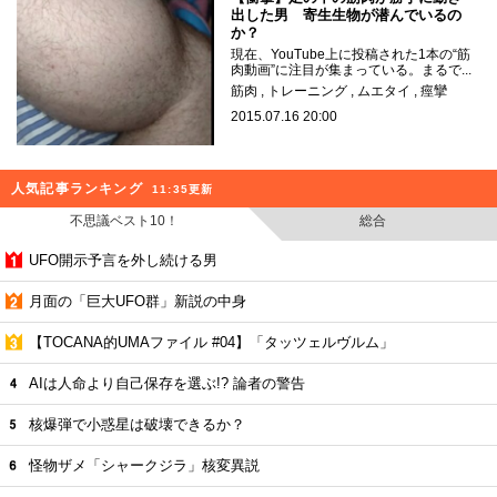
出した男 寄生生物が潜んでいるの
か？
現在、YouTube上に投稿された1本の“筋
肉動画”に注目が集まっている。まるで...
筋肉
トレーニング
ムエタイ
痙攣
2015.07.16 20:00
人気記事ランキング
11:35更新
不思議ベスト10！
総合
UFO開示予言を外し続ける男
月面の「巨大UFO群」新説の中身
【TOCANA的UMAファイル #04】「タッツェルヴルム」
AIは人命より自己保存を選ぶ!? 論者の警告
核爆弾で小惑星は破壊できるか？
怪物ザメ「シャークジラ」核変異説