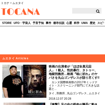
トカナ
>
ムエタイ
TOCANA
STORE
UFO・宇宙人
予言予知
事件
都市伝説
心霊
科学
UMA
歴史
スピ
ムエタイ Articles
映画の出演者が「ほぼ全員元囚
人」！殺人、性的暴行、タトゥー、
地獄刑務所…映画『暁に祈れ』のヤ
バさを丸山ゴンザレスが語り尽くす!!
カンヌ国際映画祭の2017年ミッドナ
イト・スクリーニング部門にて大きな話
題と...
タイ
刑務所
丸山ゴンザレス
ムエタイ
2018.12.07 20:28
【衝撃】足の中の筋肉が勝手に動き