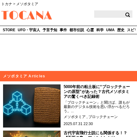
トカナ
>
メソポタミア
TOCANA
STORE
UFO・宇宙人
予言予知
事件
都市伝説
心霊
科学
UMA
歴史
スピ
メソポタミア Articles
5000年前の粘土板に“ブロックチェー
ンの原型”があった？古代メソポタミ
アの驚くべき記録術
「ブロックチェーン」と聞けば、誰もが
最新のデジタル技術を思い浮かべるだろ
う。...
メソポタミア
ブロックチェーン
2025.07.31 22:30
古代宇宙飛行士説にも関係する！？