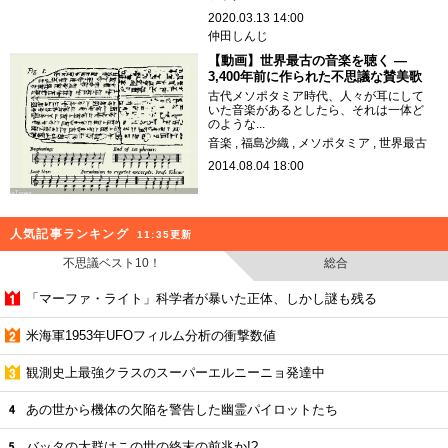
2020.03.13 14:00
仲田しんじ
【動画】世界最古の音楽を聴く ―
3,400年前に作られた不思議な賛美歌
古代メソポタミア時代、人々が耳にして
いた音楽があるとしたら、それは一体ど
のような...
音楽
福島沙織
メソポタミア
世界最古
2014.08.04 18:00
人気記事ランキング
11:35更新
不思議ベスト10！
総合
「マーファ・ライト」科学者が暴いた正体、しかし謎も残る
米海軍1953年UFOフィルム分析の衝撃数値
観測史上最強クラスのスーパーエルニーニョ発達中
あの世から機体の欠陥を警告した幽霊パイロットたち
バッタの大群はこの世の終末の前兆か!?