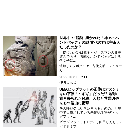
世界中の遺跡に描かれた「神々のハ
ンドバッグ」の謎 古代の神は宇宙人
だったのか？
手提げカバンは敏腕ビジネスマンの商売
道具であり、素敵なハンドバッグはお洒
落女子に...
遺跡
メソポタミア
古代文明
シュメー
ル
2022.10.21 17:00
仲田しんじ
UMAビッグフットの正体はアヌンナ
キの下僕「イギギ」だった!? 地球に
置き去られた経緯、人類と共通DNA
をもつ理由に衝撃！
その呼び名はいろいろあるものの、世界
中で目撃されている未確認生物が“ビッ
グフット...
ビッグフット
イエティ
仲田しんじ
メ
ソポタミア