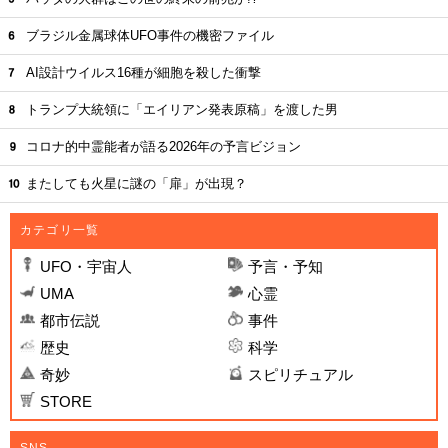
ブラジル金属球体UFO事件の機密ファイル
AI設計ウイルス16種が細胞を殺した衝撃
トランプ大統領に「エイリアン発表原稿」を渡した男
コロナ的中霊能者が語る2026年の予言ビジョン
またしても火星に謎の「扉」が出現？
カテゴリ一覧
UFO・宇宙人
予言・予知
UMA
心霊
都市伝説
事件
歴史
科学
奇妙
スピリチュアル
STORE
SNS