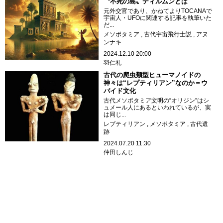
〝不死の島〟ディルムンとは
元外交官であり、かねてよりTOCANAで
宇宙人・UFOに関連する記事を執筆いた
だ...
メソポタミア
古代宇宙飛行士説
アヌ
ンナキ
2024.12.10 20:00
羽仁礼
古代の爬虫類型ヒューマノイドの
神々は“レプティリアン”なのか＝ウ
バイド文化
古代メソポタミア文明の“オリジン”はシ
ュメール人にあるといわれているが、実
は同じ...
レプティリアン
メソポタミア
古代遺
跡
2024.07.20 11:30
仲田しんじ