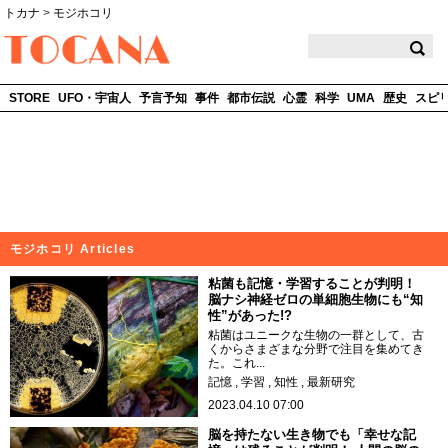
トカナ
>
モジホコリ
TOCANA
STORE
UFO・宇宙人
予言予知
事件
都市伝説
心霊
科学
UMA
歴史
スピ
モジホコリ Articles
粘菌も記憶・学習することが判明！
脳ナシ神経ゼロの単細胞生物にも“知
性”があった!?
粘菌はユニークな生物の一群として、古
くからさまざまな分野で注目を集めてき
た。これ...
記憶
学習
知性
最新研究
2023.04.10 07:00
脳を持たない生き物でも「幸せな記