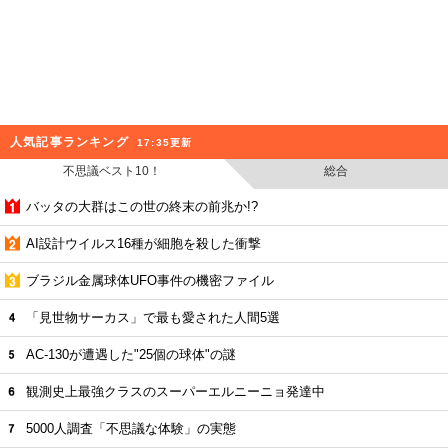
人気記事ランキング
17:35更新
不思議ベスト10！
総合
バッタの大群はこの世の終末の前兆か!?
AI設計ウイルス16種が細胞を殺した衝撃
ブラジル金属球体UFO事件の機密ファイル
「見世物サーカス」で最も愛された人間5選
AC-130が遭遇した"25個の球体"の謎
観測史上最強クラスのスーパーエルニーニョ発達中
5000人調査「不思議な体験」の実態