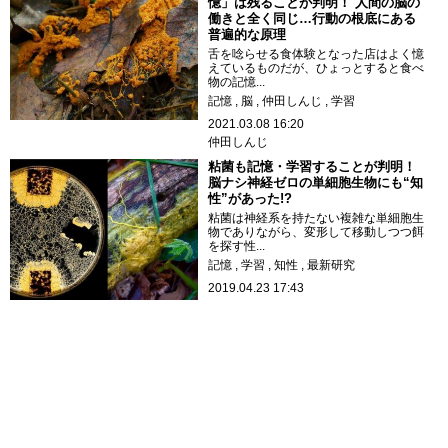
憶」は残ることが判明！ 人間の脳の
働きと全く同じ…行動の根底にある
普遍的な原理
舌を唸らせる食体験となった店はよく憶
えているものだが、ひょっとすると食べ
物の記憶...
記憶
脳
仲田しんじ
学習
2021.03.08 16:20
仲田しんじ
粘菌も記憶・学習することが判明！
脳ナシ神経ゼロの単細胞生物にも“知
性”があった!?
粘菌は神経系を持たない複雑な単細胞生
物でありながら、変形して移動しつつ餌
を探す性...
記憶
学習
知性
最新研究
2019.04.23 17:43