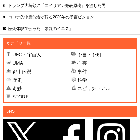
トランプ大統領に「エイリアン発表原稿」を渡した男
コロナ的中霊能者が語る2026年の予言ビジョン
臨死体験で会った「素顔のイエス」
カテゴリ一覧
UFO・宇宙人
予言・予知
UMA
心霊
都市伝説
事件
歴史
科学
奇妙
スピリチュアル
STORE
SNS