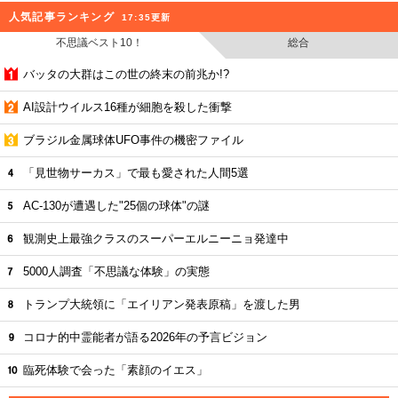
人気記事ランキング
17:35更新
不思議ベスト10！
総合
バッタの大群はこの世の終末の前兆か!?
AI設計ウイルス16種が細胞を殺した衝撃
ブラジル金属球体UFO事件の機密ファイル
「見世物サーカス」で最も愛された人間5選
AC-130が遭遇した"25個の球体"の謎
観測史上最強クラスのスーパーエルニーニョ発達中
5000人調査「不思議な体験」の実態
トランプ大統領に「エイリアン発表原稿」を渡した男
コロナ的中霊能者が語る2026年の予言ビジョン
臨死体験で会った「素顔のイエス」