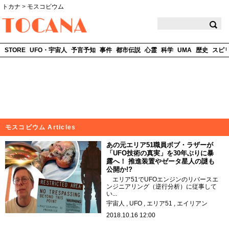
トカナ
>
モスコビウム
TOCANA
STORE
UFO・宇宙人
予言予知
事件
都市伝説
心霊
科学
UMA
歴史
スピ
モスコビウム Articles
あの元エリア51職員ボブ・ラザーが
「UFO技術の真実」を30年ぶりに暴
露へ！ 推進装置やゼータ星人の謎も
公開か!?
エリア51でUFOエンジンのリバースエ
ンジニアリング（逆行分析）に従事して
い...
宇宙人
UFO
エリア51
エイリアン
2018.10.16 12:00