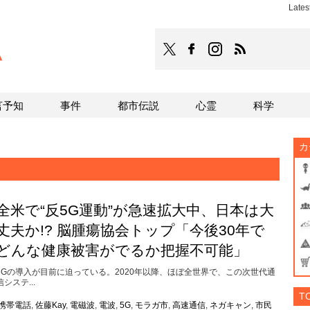
Late
TOCANA
TOCANAのFacebookはこち
TOCANAのinstagra
TOCANAのRS
言予知
事件
都市伝説
心霊
科学
カ
全米で“反5G運動”が急速拡大中、日本は大
丈夫か!? 脳腫瘍協会トップ「今後30年で
どんな健康被害がでるか把握不可能」
5Gの導入が目前に迫っている。2020年以降、ほぼ全世界で、この次世代通
信システ...
T
携帯電話
,
佐藤Kay
,
電磁波
,
電波
,
5G
,
モラガ市
,
高速通信
,
ネガキャン
,
市民