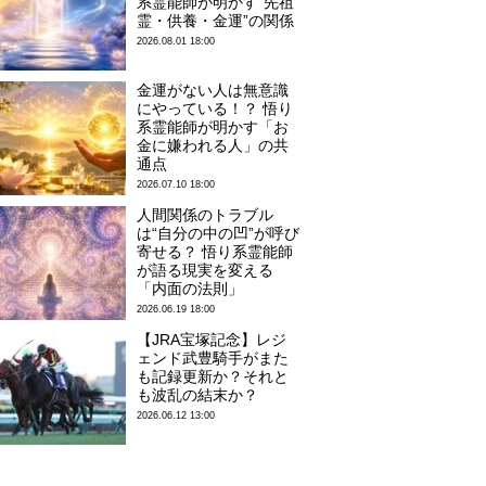
系霊能師が明かす“先祖
霊・供養・金運”の関係
2026.08.01 18:00
金運がない人は無意識
にやっている！？ 悟り
系霊能師が明かす「お
金に嫌われる人」の共
通点
2026.07.10 18:00
人間関係のトラブル
は“自分の中の凹”が呼び
寄せる？ 悟り系霊能師
が語る現実を変える
「内面の法則」
2026.06.19 18:00
【JRA宝塚記念】レジ
ェンド武豊騎手がまた
も記録更新か？それと
も波乱の結末か？
2026.06.12 13:00