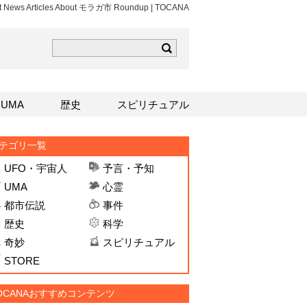
st News Articles About モラガ市 Roundup | TOCANA
ら
mはこちら
Sはこちら
UMA
歴史
スピリチュアル
テゴリ一覧
UFO・宇宙人
予言・予知
UMA
心霊
都市伝説
事件
歴史
科学
奇妙
スピリチュアル
STORE
OCANAおすすめコンテンツ