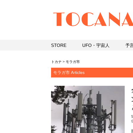
STORE
UFO・宇宙人
予
トカナ
>
モラガ市
モラガ市 Articles
[