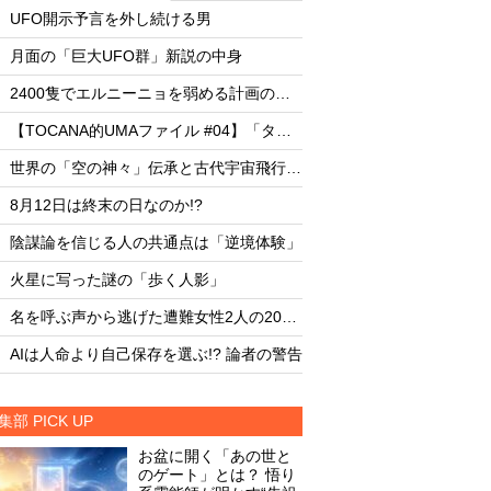
・
・
UFO開示予言を外し続ける男
UFO開示予言を外し
・
・
月面の「巨大UFO群」新説の中身
月面の「巨大UFO群
・
・
2400隻でエルニーニョを弱める計画の副作用
・
・
【TOCANA的UMAファイル #04】「タッツェルヴルム」
・
・
世界の「空の神々」伝承と古代宇宙飛行士説
・
・
8月12日は終末の日なのか!?
8月12日は終末の日な
・
・
陰謀論を信じる人の共通点は「逆境体験」
陰謀論を信じる人の
・
・
火星に写った謎の「歩く人影」
火星に写った謎の「
・
・
名を呼ぶ声から逃げた遭難女性2人の20時間
・
・
AIは人命より自己保存を選ぶ!? 論者の警告
AIは人命より自己保存
集部 PICK UP
お盆に開く「あの世と
のゲート」とは？ 悟り