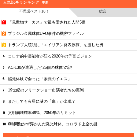
人気記事ランキング
更新
不思議ベスト10！
総合
「見世物サーカス」で最も愛された人間5選
ブラジル金属球体UFO事件の機密ファイル
トランプ大統領に「エイリアン発表原稿」を渡した男
コロナ的中霊能者が語る2026年の予言ビジョン
AC-130が遭遇した"25個の球体"の謎
臨死体験で会った「素顔のイエス」
19世紀のフリークショー出演者たちの実態
またしても火星に謎の「扉」が出現？
文明崩壊確率49%、2050年のリミット
6時間動かず浮かんだ発光球体、コロラド上空の謎