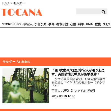
トカナ
>
モルダー
TOCANA
STORE
UFO・宇宙人
予言予知
事件
都市伝説
心霊
科学
UMA
歴史
スピ
モルダー Articles
「第3次世界大戦は宇宙人が引き起こ
す」英国防省元職員が衝撃暴露！
かつて英国国防省でUFOや未解決事件
を担当し「イギリスのモルダー（ドラマ
『X...
宇宙人
UFO
X-ファイル
WW3
2017.03.19 10:00