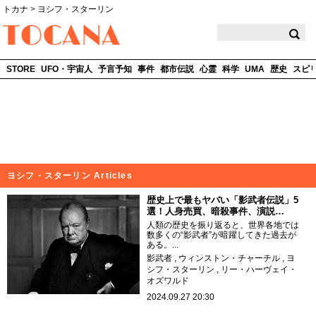
トカナ
>
ヨシフ・スターリン
TOCANA
STORE
UFO・宇宙人
予言予知
事件
都市伝説
心霊
科学
UMA
歴史
スピ
ヨシフ・スターリン Articles
歴史上で最もヤバい「影武者伝説」5
選！人身売買、暗殺事件、演説…
人類の歴史を振り返ると、世界各地では
数多くの“影武者”が暗躍してきた過去が
ある。...
影武者
ウィンストン・チャーチル
ヨ
シフ・スターリン
リー・ハーヴェイ・
オズワルド
2024.09.27 20:30