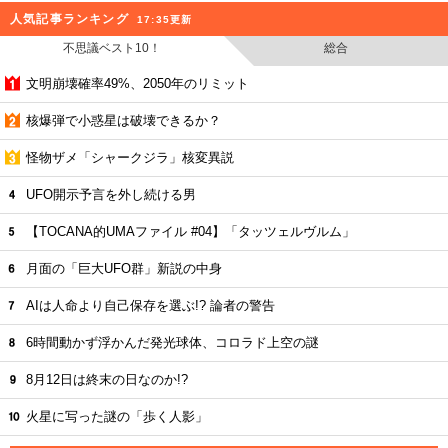
人気記事ランキング
17:35更新
不思議ベスト10！
総合
文明崩壊確率49%、2050年のリミット
核爆弾で小惑星は破壊できるか？
怪物ザメ「シャークジラ」核変異説
UFO開示予言を外し続ける男
【TOCANA的UMAファイル #04】「タッツェルヴルム」
月面の「巨大UFO群」新説の中身
AIは人命より自己保存を選ぶ!? 論者の警告
6時間動かず浮かんだ発光球体、コロラド上空の謎
8月12日は終末の日なのか!?
火星に写った謎の「歩く人影」