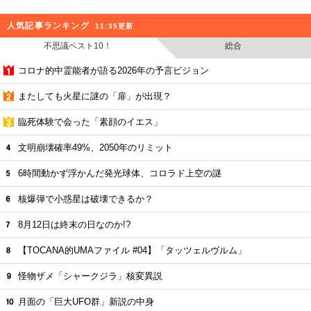
人気記事ランキング
11:35更新
不思議ベスト10！
総合
コロナ的中霊能者が語る2026年の予言ビジョン
またしても火星に謎の「扉」が出現？
臨死体験で会った「素顔のイエス」
文明崩壊確率49%、2050年のリミット
6時間動かず浮かんだ発光球体、コロラド上空の謎
核爆弾で小惑星は破壊できるか？
8月12日は終末の日なのか!?
【TOCANA的UMAファイル #04】「タッツェルヴルム」
怪物ザメ「シャークジラ」核変異説
月面の「巨大UFO群」新説の中身