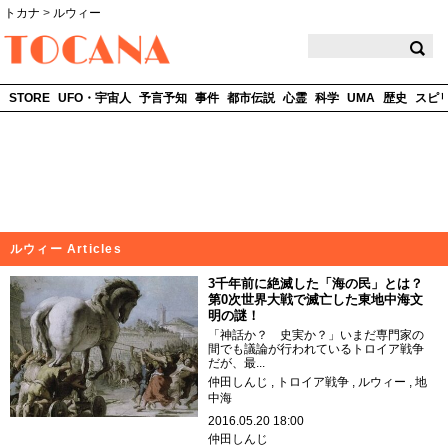
トカナ
>
ルウィー
TOCANA
STORE
UFO・宇宙人
予言予知
事件
都市伝説
心霊
科学
UMA
歴史
スピ
ルウィー Articles
3千年前に絶滅した「海の民」とは？
第0次世界大戦で滅亡した東地中海文
明の謎！
「神話か？ 史実か？」いまだ専門家の
間でも議論が行われているトロイア戦争
だが、最...
仲田しんじ
トロイア戦争
ルウィー
地
中海
2016.05.20 18:00
仲田しんじ