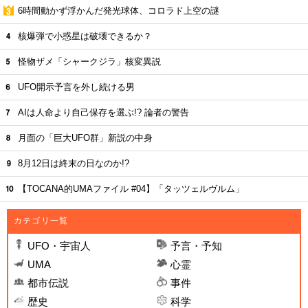
6時間動かず浮かんだ発光球体、コロラド上空の謎
核爆弾で小惑星は破壊できるか？
怪物ザメ「シャークジラ」核変異説
UFO開示予言を外し続ける男
AIは人命より自己保存を選ぶ!? 論者の警告
月面の「巨大UFO群」新説の中身
8月12日は終末の日なのか!?
【TOCANA的UMAファイル #04】「タッツェルヴルム」
カテゴリ一覧
UFO・宇宙人
予言・予知
UMA
心霊
都市伝説
事件
歴史
科学