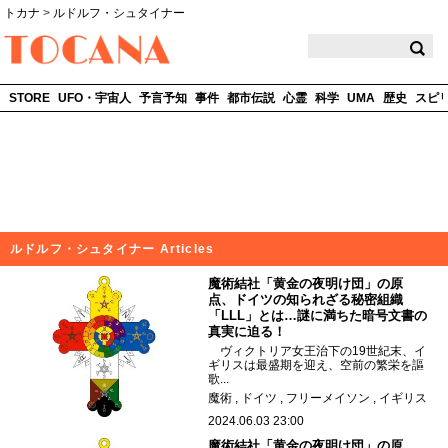
トカナ
>
ルドルフ・シュタイナー
TOCANA
STORE
UFO・宇宙人
予言予知
事件
都市伝説
心霊
科学
UMA
歴史
スピ
ルドルフ・シュタイナー Articles
魔術結社「黄金の夜明け団」の原
点、ドイツの知られざる秘密組織
「LLL」とは…謎に満ちた暗号文書の
真実に迫る！
ヴィクトリア女王治下の19世紀末、イ
ギリスは最盛期を迎え、空前の繁栄を謳
歌...
魔術
ドイツ
フリーメイソン
イギリス
2024.06.03 23:00
魔術結社「黄金の夜明け団」の原