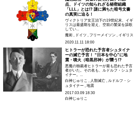
点、ドイツの知られざる秘密組織
「LLL」とは!? 謎に満ちた暗号文書
の真実に迫る！
ヴィクトリア女王治下の19世紀末、イギ
リスは最盛期を迎え、空前の繁栄を謳歌
してい...
魔術
ドイツ
フリーメイソン
イギリス
2020.11.11 18:00
ヒトラーが恐れた予言者シュタイナ
ーの滅亡予言！ “日本を中心”に地
震・噴火（暗黒邪神）が襲う!?
悪魔の独裁者ヒトラーが最も恐れた予言
者がいた。その名も、ルドルフ・シュタ
イナー。...
白神じゅりこ
人類滅亡
ルドルフ・シ
ュタイナー
地震
2017.03.09 18:30
白神じゅりこ