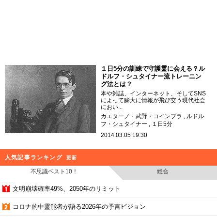
１日5分の訓練で守護霊に会える？ル
ドルフ・シュタイナー流トレーニン
グ法とは？
本や雑誌、インターネット、そしてSNS
によって膨大に情報が飛び交う現代社会
におい...
カエターノ・武野・コインブラ
ルドル
フ・シュタイナー
１日5分
2014.03.05 19:30
人気記事ランキング
更新
不思議ベスト10！
総合
文明崩壊確率49%、2050年のリミット
コロナ的中霊能者が語る2026年の予言ビジョン