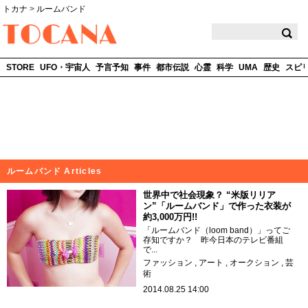
トカナ
>
ルームバンド
TOCANA
STORE
UFO・宇宙人
予言予知
事件
都市伝説
心霊
科学
UMA
歴史
スピ
ルームバンド Articles
世界中で社会現象？ “米版リリア
ン”「ルームバンド」で作った衣装が
約3,000万円!!
「ルームバンド（loom band）」ってご
存知ですか？ 昨今日本のテレビ番組
で...
ファッション
アート
オークション
芸
術
2014.08.25 14:00