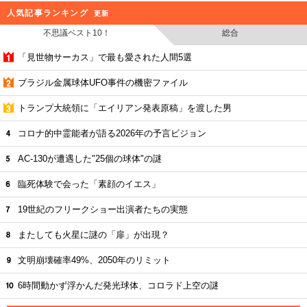
人気記事ランキング
更新
不思議ベスト10！
総合
「見世物サーカス」で最も愛された人間5選
ブラジル金属球体UFO事件の機密ファイル
トランプ大統領に「エイリアン発表原稿」を渡した男
コロナ的中霊能者が語る2026年の予言ビジョン
AC-130が遭遇した"25個の球体"の謎
臨死体験で会った「素顔のイエス」
19世紀のフリークショー出演者たちの実態
またしても火星に謎の「扉」が出現？
文明崩壊確率49%、2050年のリミット
6時間動かず浮かんだ発光球体、コロラド上空の謎