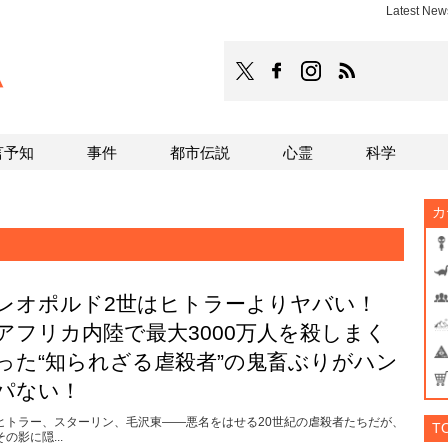
Latest Ne
TOCANA
TOCANAのFacebookはこち
TOCANAのinstagra
TOCANAのRS
言予知
事件
都市伝説
心霊
科学
カ
レオポルド2世はヒトラーよりヤバい！
アフリカ内陸で最大3000万人を殺しまく
った“知られざる虐殺者”の鬼畜ぶりがハン
パない！
ヒトラー、スターリン、毛沢東――悪名をはせる20世紀の虐殺者たちだが、
T
その影に隠...