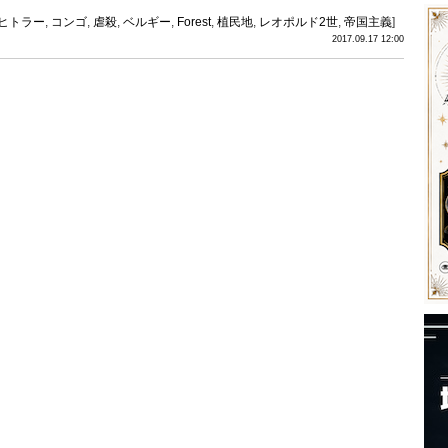
ヒトラー
,
コンゴ
,
虐殺
,
ベルギー
,
Forest
,
植民地
,
レオポルド2世
,
帝国主義
]
2017.09.17 12:00