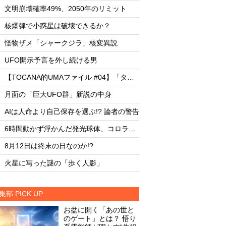
・
・
文明崩壊確率49%、2050年のリミット
文明崩壊確率49%、2
・
・
核爆弾で小惑星は破壊できるか？
核爆弾で小惑星は破
・
・
怪物ザメ「シャークジラ」核変異説
怪物ザメ「シャーク
・
・
UFO開示予言を外し続ける男
UFO開示予言を外し
・
・
【TOCANA的UMAファイル #04】「タッツェルヴルム」
・
・
月面の「巨大UFO群」新説の中身
月面の「巨大UFO群
・
・
AIは人命より自己保存を選ぶ!? 論者の警告
AIは人命より自己保存
・
・
6時間動かず浮かんだ発光球体、コロラド上空の謎
・
・
8月12日は終末の日なのか!?
8月12日は終末の日な
・
・
火星に写った謎の「歩く人影」
火星に写った謎の「
集部 PICK UP
お盆に開く「あの世と
のゲート」とは？ 悟り