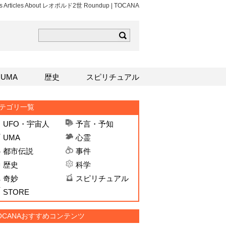
ws Articles About レオポルド2世 Roundup | TOCANA
ら
mはこちら
Sはこちら
UMA
歴史
スピリチュアル
テゴリ一覧
UFO・宇宙人
予言・予知
UMA
心霊
都市伝説
事件
歴史
科学
奇妙
スピリチュアル
STORE
OCANAおすすめコンテンツ