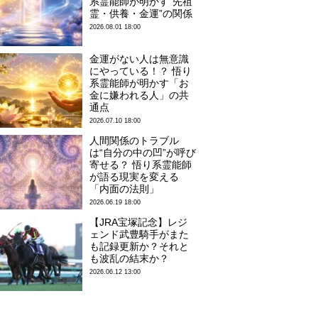
系霊能師が明かす“先祖
霊・供養・金運”の関係
2026.08.01 18:00
金運がない人は無意識
にやっている！？ 悟り
系霊能師が明かす「お
金に嫌われる人」の共
通点
2026.07.10 18:00
人間関係のトラブル
は“自分の中の凹”が呼び
寄せる？ 悟り系霊能師
が語る現実を変える
「内面の法則」
2026.06.19 18:00
【JRA宝塚記念】レジ
ェンド武豊騎手がまた
も記録更新か？それと
も波乱の結末か？
2026.06.12 13:00