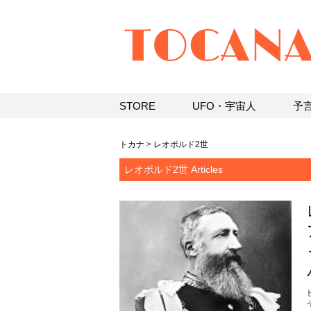
STORE
UFO・宇宙人
予
トカナ
>
レオポルド2世
レオポルド2世 Articles