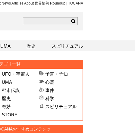
st News Articles About 世界情勢 Roundup | TOCANA
ら
mはこちら
Sはこちら
UMA
歴史
スピリチュアル
テゴリ一覧
UFO・宇宙人
予言・予知
UMA
心霊
都市伝説
事件
歴史
科学
奇妙
スピリチュアル
STORE
OCANAおすすめコンテンツ