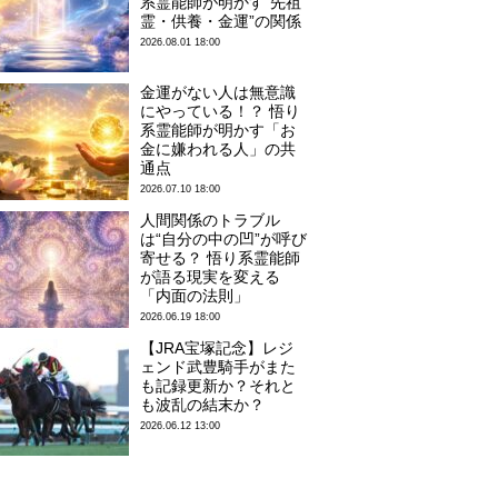
系霊能師が明かす“先祖
霊・供養・金運”の関係
2026.08.01 18:00
金運がない人は無意識
にやっている！？ 悟り
系霊能師が明かす「お
金に嫌われる人」の共
通点
2026.07.10 18:00
人間関係のトラブル
は“自分の中の凹”が呼び
寄せる？ 悟り系霊能師
が語る現実を変える
「内面の法則」
2026.06.19 18:00
【JRA宝塚記念】レジ
ェンド武豊騎手がまた
も記録更新か？それと
も波乱の結末か？
2026.06.12 13:00