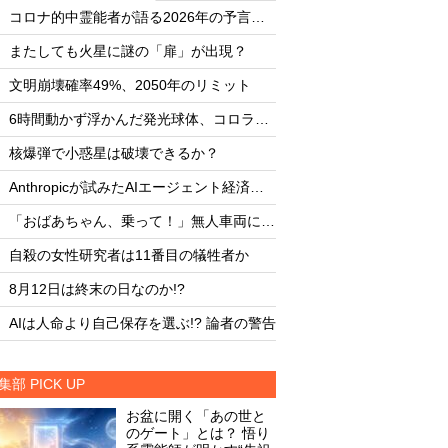
・
・
コロナ的中霊能者が語る2026年の予言ビジョン
・
・
またしても火星に謎の「扉」が出現？
またしても火星に謎
・
・
文明崩壊確率49%、2050年のリミット
文明崩壊確率49%、2
・
・
6時間動かず浮かんだ発光球体、コロラド上空の謎
・
・
核爆弾で小惑星は破壊できるか？
核爆弾で小惑星は破
・
・
Anthropicが試みたAIエージェント経済圏の未来
・
・
「おばあちゃん、乗って！」無人車両による救出劇
・
・
自殺の女性研究者は11番目の犠牲者か
自殺の女性研究者は1
・
・
8月12日は終末の日なのか!?
8月12日は終末の日な
・
・
AIは人命より自己保存を選ぶ!? 論者の警告
AIは人命より自己保存
集部 PICK UP
お盆に開く「あの世と
のゲート」とは？ 悟り