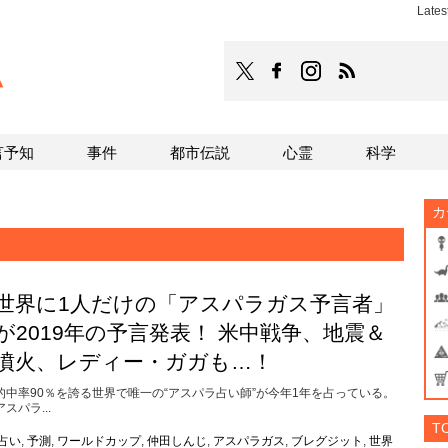
Late
TOCANA
TOCANAのFacebookはこち
TOCANAのinstagra
TOCANAのRS
言予知
事件
都市伝説
心霊
科学
カ
世界に1人だけの「アスパラガス予言者」
が2019年の予言発表！ 米中戦争、地震＆
噴火、レディー・ガガも…！
的中率90％を誇る世界で唯一の“アスパラ占い師”が今年1年を占っている。
アスパラ...
T
占い
,
予測
,
ワールドカップ
,
仲田しんじ
,
アスパラガス
,
ブレグジット
,
世界