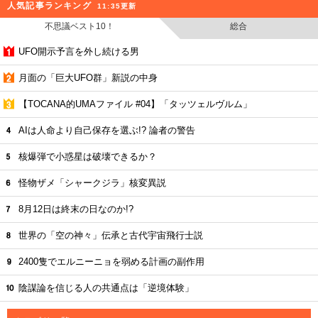
人気記事ランキング
11:35更新
不思議ベスト10！
総合
UFO開示予言を外し続ける男
月面の「巨大UFO群」新説の中身
【TOCANA的UMAファイル #04】「タッツェルヴルム」
AIは人命より自己保存を選ぶ!? 論者の警告
核爆弾で小惑星は破壊できるか？
怪物ザメ「シャークジラ」核変異説
8月12日は終末の日なのか!?
世界の「空の神々」伝承と古代宇宙飛行士説
2400隻でエルニーニョを弱める計画の副作用
陰謀論を信じる人の共通点は「逆境体験」