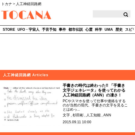
トカナ
>
人工神経回路網
TOCANA
STORE
UFO・宇宙人
予言予知
事件
都市伝説
心霊
科学
UMA
歴史
スピ
人工神経回路網 Articles
手書きの時代は終わった!! 「手書き
文字ジェネレータ」を使ってわかる
人工神経回路網（ANN）の凄さ！
PCやスマホを使って仕事や連絡をする
のが当然の現代、手書きの文字を見るこ
とはめっ...
文字
杉田彬
人工知能
ANN
2015.09.11 10:00