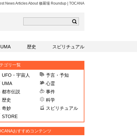
est News Articles About 修羅場 Roundup | TOCANA
ら
mはこちら
Sはこちら
UMA
歴史
スピリチュアル
テゴリ一覧
UFO・宇宙人
予言・予知
UMA
心霊
都市伝説
事件
歴史
科学
奇妙
スピリチュアル
STORE
OCANAおすすめコンテンツ