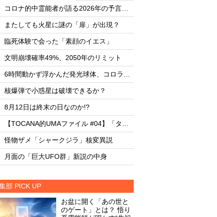
・
・
コロナ的中霊能者が語る2026年の予言ビジョン
・
・
またしても火星に謎の「扉」が出現？
またしても火星に謎
・
・
臨死体験で会った「素顔のイエス」
臨死体験で会った「
・
・
文明崩壊確率49%、2050年のリミット
文明崩壊確率49%、2
・
・
6時間動かず浮かんだ発光球体、コロラド上空の謎
・
・
核爆弾で小惑星は破壊できるか？
核爆弾で小惑星は破
・
・
8月12日は終末の日なのか!?
8月12日は終末の日な
・
・
【TOCANA的UMAファイル #04】「タッツェルヴルム」
・
・
怪物ザメ「シャークジラ」核変異説
怪物ザメ「シャーク
・
・
月面の「巨大UFO群」新説の中身
月面の「巨大UFO群
集部 PICK UP
お盆に開く「あの世と
のゲート」とは？ 悟り