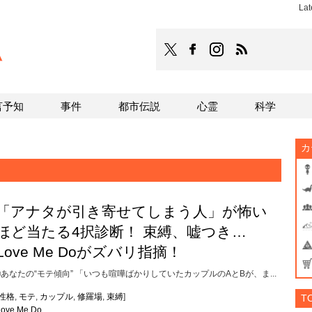
Lat
TOCANA
TOCANAのFacebookはこち
TOCANAのinstagra
TOCANAのRS
言予知
事件
都市伝説
心霊
科学
カ
「アナタが引き寄せてしまう人」が怖い
ほど当たる4択診断！ 束縛、嘘つき…
Love Me Doがズバリ指摘！
■あなたの“モテ傾向” 「いつも喧嘩ばかりしていたカップルのAとBが、ま...
性格
,
モテ
,
カップル
,
修羅場
,
束縛
]
T
Love Me Do