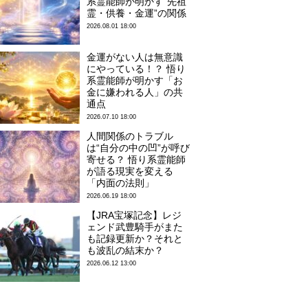
系霊能師が明かす“先祖
霊・供養・金運”の関係
2026.08.01 18:00
金運がない人は無意識
にやっている！？ 悟り
系霊能師が明かす「お
金に嫌われる人」の共
通点
2026.07.10 18:00
人間関係のトラブル
は“自分の中の凹”が呼び
寄せる？ 悟り系霊能師
が語る現実を変える
「内面の法則」
2026.06.19 18:00
【JRA宝塚記念】レジ
ェンド武豊騎手がまた
も記録更新か？それと
も波乱の結末か？
2026.06.12 13:00