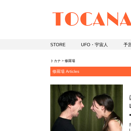
STORE
UFO・宇宙人
予
トカナ
>
修羅場
修羅場 Articles
[