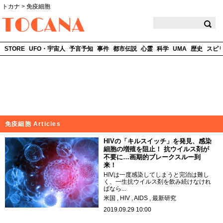
トカナ
>
免疫細胞
TOCANA
STORE
UFO・宇宙人
予言予知
事件
都市伝説
心霊
科学
UMA
歴史
スピ
免疫細胞 Articles
HIVの「キルスイッチ」を発見、感染
細胞の増殖を阻止！ 抗ウイルス剤が
不要に…画期的ブレークスルー到
来！
HIVは一度感染してしまうと完治は難し
く、一生抗ウイルス剤を飲み続けなけれ
ばなら...
米国
HIV
AIDS
最新研究
2019.09.29 10:00