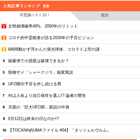
人気記事ランキング
更新
不思議ベスト10！
総合
文明崩壊確率49%、2050年のリミット
コロナ的中霊能者が語る2026年の予言ビジョン
6時間動かず浮かんだ発光球体、コロラド上空の謎
核爆弾で小惑星は破壊できるか？
怪物ザメ「シャークジラ」核変異説
UFO開示予言を外し続ける男
AIは人命より自己保存を選ぶ!? 論者の警告
月面の「巨大UFO群」新説の中身
8月12日は終末の日なのか!?
【TOCANA的UMAファイル #04】「タッツェルヴルム」