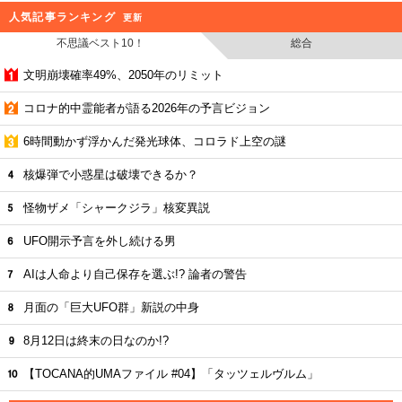
人気記事ランキング
更新
不思議ベスト10！
総合
文明崩壊確率49%、2050年のリミット
コロナ的中霊能者が語る2026年の予言ビジョン
6時間動かず浮かんだ発光球体、コロラド上空の謎
核爆弾で小惑星は破壊できるか？
怪物ザメ「シャークジラ」核変異説
UFO開示予言を外し続ける男
AIは人命より自己保存を選ぶ!? 論者の警告
月面の「巨大UFO群」新説の中身
8月12日は終末の日なのか!?
【TOCANA的UMAファイル #04】「タッツェルヴルム」