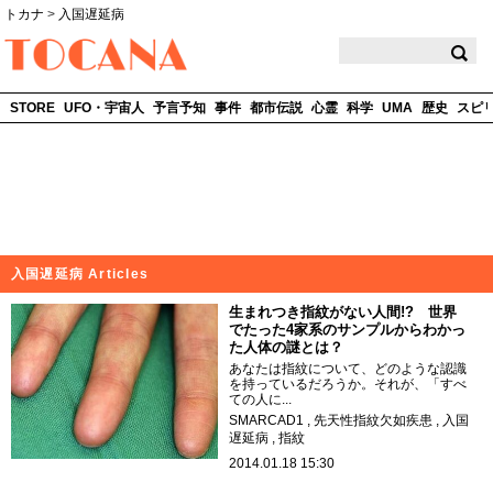
トカナ
>
入国遅延病
TOCANA
STORE
UFO・宇宙人
予言予知
事件
都市伝説
心霊
科学
UMA
歴史
スピ
入国遅延病 Articles
生まれつき指紋がない人間!? 世界
でたった4家系のサンプルからわかっ
た人体の謎とは？
あなたは指紋について、どのような認識
を持っているだろうか。それが、「すべ
ての人に...
SMARCAD1
先天性指紋欠如疾患
入国
遅延病
指紋
2014.01.18 15:30