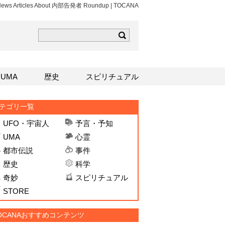
 News Articles About 内部告発者 Roundup | TOCANA
ら
mはこちら
Sはこちら
UMA
歴史
スピリチュアル
テゴリ一覧
UFO・宇宙人
予言・予知
UMA
心霊
都市伝説
事件
歴史
科学
奇妙
スピリチュアル
STORE
OCANAおすすめコンテンツ