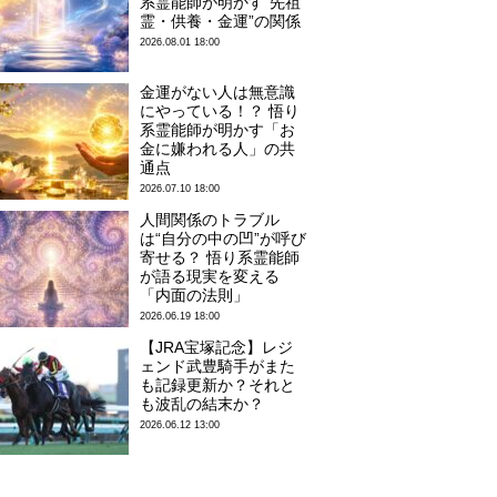
系霊能師が明かす“先祖
霊・供養・金運”の関係
2026.08.01 18:00
金運がない人は無意識
にやっている！？ 悟り
系霊能師が明かす「お
金に嫌われる人」の共
通点
2026.07.10 18:00
人間関係のトラブル
は“自分の中の凹”が呼び
寄せる？ 悟り系霊能師
が語る現実を変える
「内面の法則」
2026.06.19 18:00
【JRA宝塚記念】レジ
ェンド武豊騎手がまた
も記録更新か？それと
も波乱の結末か？
2026.06.12 13:00