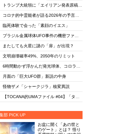
・
・
トランプ大統領に「エイリアン発表原稿」を渡した男
・
・
コロナ的中霊能者が語る2026年の予言ビジョン
・
・
臨死体験で会った「素顔のイエス」
臨死体験で会った「
・
・
ブラジル金属球体UFO事件の機密ファイル
・
・
またしても火星に謎の「扉」が出現？
またしても火星に謎
・
・
文明崩壊確率49%、2050年のリミット
文明崩壊確率49%、2
・
・
6時間動かず浮かんだ発光球体、コロラド上空の謎
・
・
月面の「巨大UFO群」新説の中身
月面の「巨大UFO群
・
・
怪物ザメ「シャークジラ」核変異説
怪物ザメ「シャーク
・
・
【TOCANA的UMAファイル #04】「タッツェルヴルム」
集部 PICK UP
お盆に開く「あの世と
のゲート」とは？ 悟り