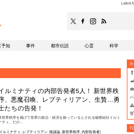
Latest
TOCANA
TOCANAのFacebookはこち
TOCANAのinstagra
TOCANAのRS
言予知
事件
都市伝説
心霊
科学
カ
イルミナティの内部告発者5人！ 新世界秩
序、悪魔召喚、レプティリアン、生贄…勇
士たちの告発！
新世界秩序を掲げて世界の政治・経済を操っているとされる秘密結社イルミ
ナティ。だが...
T
イルミナティ
,
レプティリアン
,
陰謀論
,
新世界秩序
,
内部告発者
]